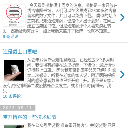
今天看到书格满十周岁的消息。书格是一家开放在
›
线古籍图书馆，人们可以在这里找到2800多种古籍
善本的数字文件，并且可以免费下载。 类似的站点
之前我只知道殆知阁，也是个人出于爱好，在网上
建立古籍图书馆。但是殆知阁那个人喜欢疯狂转
发，然后被频繁炸号，加上我后来离开了微博，也就不知道...
9 条评论:
还是戴上口罩吧
从去年12月新冠爆发到现在，已经过去5个多月时
间，我觉得有必要在这里提醒一下诸位：最近请你
›
记得戴上口罩。 因为我观察到周围邻居已经陆陆续
续二次感染，听我在老家的家人说，附近医院呼吸
科的感染患者数量也已经开始上升。我不是专家，
没有资格判断第二波疫情是否会发生，或者什么时候到来。我
只...
10 条评论:
2023-05-21
重开博客的一些技术细节
我在公众号里说我“准备重开博客”，并没说我“已经