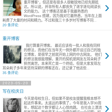
›
重开博客”，但还是有很多人很敏锐地已经先期抵
达。所以说，并非所有人都丧失了逐字逐句阅读长
文的能力。 这个博客还是基于我最熟悉的
WordPress 搭建，因为我对它最熟悉，当年在上面
耗费了大量的时间和精力。不过和我三十多岁时写博客不同...
20 条评论:
重开博客
我打算重开博客。 最近应该有一批人和我有同样
›
的想法，而他们在当年无一例外都开设过自己的独
立博客，是很早之前就开始上网的​中古网友。 他们
的想法我​很能理解，重开的​契机是网友左耳朵耗子
猝然离世。本来死亡是一个终结，但是大家发现左
耳朵耗子多年来坚持深耕的博客还在，还记录了他这些...
35 条评论:
2023-05-20
写在校庆日
今天是母校生日，但如果不是校友提醒我根本想不
›
起这件事​来。太遥远的事情了，今年是我入学30周
年，​想起这个数字都让人心惊肉跳。 在社会上漂流
的岁月里，​我也曾不止一次偶尔想过一个问题：如