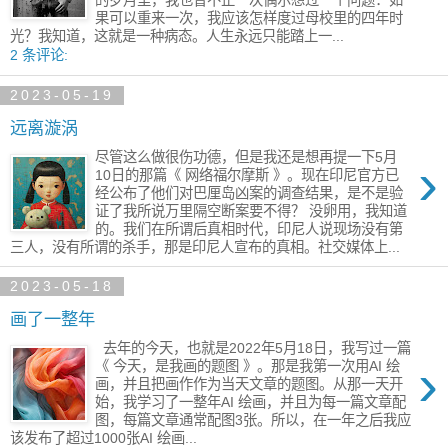
果可以重来一次，我应该怎样度过​母校里的四年时
光？​我知道，这就是一种病态。人生永远只能踏上一...
2 条评论:
2023-05-19
远离漩涡
尽管这么做很伤功德，但是我还是想再提一下5月
›
10日的那篇《 网络福尔摩斯 》。现在印尼官方已
经公布了他们对巴厘岛凶案的调查结果，是不是验
证了我所说万里隔空断案要不得？ 没卵用，我知道
的。我们在所谓后真相时代，印尼人说现场没有第
三人，没有所谓的杀手，那是印尼人宣布的真相。社交媒体上...
2023-05-18
画了一整年
去年的今天，也就是2022年5月18日，我写过一篇
›
《 今天，是我画的题图 》。那是我第一次用AI 绘
画，并且把画作​作为当天文章的题图。从那一天开
始，我学习了一整年AI 绘画，并且为每一篇文章​配
图，每篇文章通常配图3张。所以，​在一年之后我应
该发布了超过1000张AI 绘画...