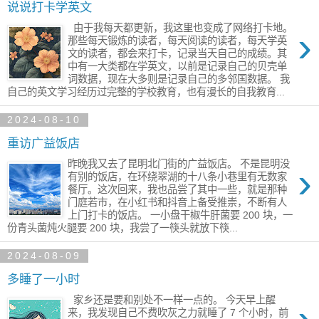
说说打卡学英文
由于我每天都更新，我这里也变成了网络打卡地。
›
那些每天锻炼的读者，每天阅读的读者，每天学英
文的读者，都会来打卡，记录当天自己的成绩。其
中有一大类都在学英文，以前是记录自己的贝壳单
词数据，现在大多则是记录自己的多邻国数据。 我
自己的英文学习经历过完整的学校教育，也有漫长的自我教育...
2024-08-10
重访广益饭店
昨晚我又去了昆明北门街的广益饭店。 不是昆明没
›
有别的饭店，在环绕翠湖的十八条小巷里有无数家
餐厅。这次回来，我也品尝了其中一些，就是那种
门庭若市，在小红书和抖音上备受推崇，不断有人
上门打卡的饭店。 一小盘干椒牛肝菌要 200 块，一
份青头菌炖火腿要 200 块，我尝了一筷头就放下筷...
2024-08-09
多睡了一小时
家乡还是要和别​处不一样一点的。 今天早上醒
来，我发现自己不费吹灰之力就睡了​ 7 个小时，前