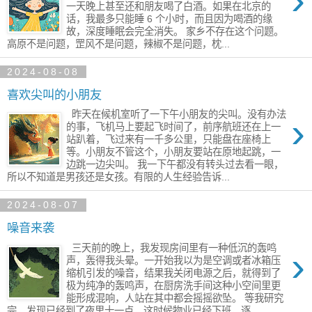
›
一天晚上甚至还和朋友​喝了白酒。如果在北京的
话，我最多只能睡 6 个小时，而且因为喝酒的缘
故，​深度睡眠会完全消失。 家乡不存在这个问题。
高原不是问题，罡风不是问题，辣椒不是问题，枕...
2024-08-08
喜欢尖叫的小朋友
昨天在候机室​听了一下午小朋友的尖叫。没有办法
›
的事，飞机马上要起飞时间了，前序航班还在​上一
站趴着​，飞过来有一千多公里，只能​盘在座椅上
等。小朋友不管这个，小朋友要站在原地起跳，一
边​跳一边尖叫。 ​我一下午都没有转头过去看一眼，
所以不知道是男孩还是女孩。有限的人生经验告诉...
2024-08-07
噪音来袭
三天前的晚上，​我发现房间里有一种低沉的轰鸣
›
声，​轰得我头晕。一开始我以为是空调或者冰箱压
缩机引发的噪音，结果我关闭电源之后，就得到了
极为纯净的轰鸣声，在厨房洗手间这种小空间里更
能形成混响，人站在​其中都会摇摇欲坠。 等我研究
完，发现已经到了夜里十一点，这时候物业已经下班，逐...