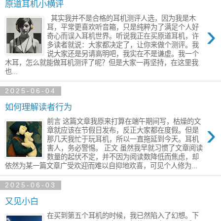
原道耳机小横评
其实我并不是合格的耳机测评人选，因为我是木
›
耳，平常更喜欢听音箱，只是纯粹为了满足个人好
奇心而误入耳机世界。听说我正在买原道耳机，许
多读者就说：大家都决定了，让你来做个测评。我
说大家还是另请高明吧，我实在不是谦虚。我一个
木耳，怎么就能做耳机测评了呢？但是大家一再坚持，在这里我
也...
2025-06-04
如何理解读者行为
前言 这篇文章我原来打算在端午期间写，枯燥的文
›
章就应该在节假日发布，反正大家都在度假。但是
那几天我忙于玩耳机，所以一直拖延到今天。耳机
害人，务必警惕。 正文 虽然我早就习惯了文章阅读
数量的起伏不定，并不因为阅读数降低而焦虑，却
依然为某一篇文章广受欢迎而难以自抑地欢喜，可见个人修为...
2025-06-03
又见小白
在买到第五个耳机的时候，我已然陷入了幻想。下