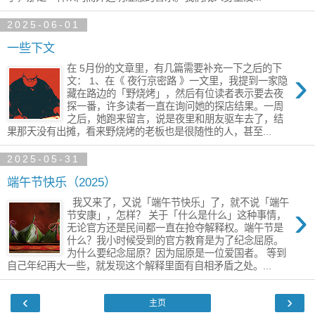
2025-06-01
一些下文
在 5月份的文章里，有几篇需要补充一下之后的下
›
文： 1、在《 夜行京密路 》一文里，我提到一家隐
藏在路边的「野烧烤」，然后有位读者表示要去夜
探一番，许多读者一直在询问她的探店结果。一周
之后，她跑来留言，说是夜里和朋友驱车去了，结
果那天没有出摊，看来野烧烤的老板也是很随性的人，甚至...
2025-05-31
端午节快乐（2025）
我又来了，又说「端午节快乐」了，就不说「端午
›
节安康」，怎样？ 关于「什么是什么」这种事情，
无论官方还是民间都一直在抢夺解释权。端午节是
什么？我小时候受到的官方教育是为了纪念屈原。
为什么要纪念屈原？因为屈原是一位爱国者。 等到
自己年纪再大一些，就发现这个解释里面有自相矛盾之处。...
‹
›
主页