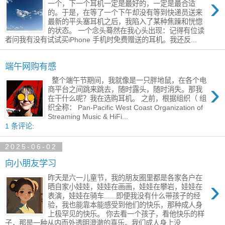
›
一个，下一个耳机一定是最好的，一定是最合适
的。于是，在等了一个下午却没有等到快递员送来
最新的平头塞耳机之后，我陷入了某种焦躁和恍惚
的状态。 一个念头蓦然在我心头出现：记得有位读
者问我有没有试试买iPhone 手机时免费赠送的耳机。我还反...
端午网购有感
整个端午节期间，我就像是一只胖地鼠，在各个电
›
商平台之间跳来跳去，随时露头，随时消失。那我
在干什么呢？我在选购耳机。 之前，根据组织（ 组
织全称： Pan-Pacific West Coast Organization of
Streaming Music & HiFi...
1 条评论:
2025-06-02
向小朋友学习
昨天是六一儿童节，我的朋友圈里都是各家各户在
›
晒自家小娃娃，娃娃在画画，娃娃在攀岩，娃娃在
表演，娃娃在骑车......即便我没有什么带孩子的经
验，我也能靠本能感受到他们的快乐，那种成人身
上极罕见的快乐。 你去看一个孩子，看他快乐的样
子，那是一种从内而外透明澄澈的喜乐。我们成人身上没...