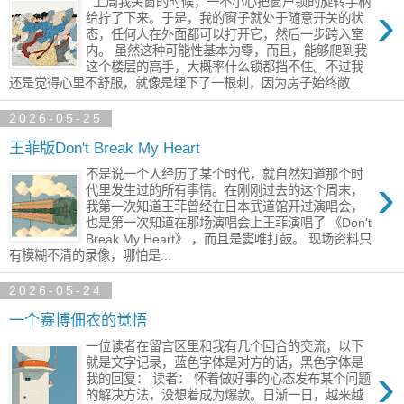
上周我关窗的时候，一不小心把窗户锁的旋转手柄
›
给拧了下来。于是，我的窗子就处于随意开关的状
态，任何人在外面都可以打开它，然后一步跨入室
内。 虽然这种可能性基本为零，而且，能够爬到我
这个楼层的高手，大概率什么锁都挡不住。不过我
还是觉得心里不舒服，就像是埋下了一根刺，因为房子始终敞...
2026-05-25
王菲版Don't Break My Heart
不是说一个人经历了某个时代，就自然知道那个时
›
代里发生过的所有事情。在刚刚过去的这个周末，
我第一次知道王菲曾经在日本武道馆开过演唱会，
也是第一次知道在那场演唱会上王菲演唱了 《Don't
Break My Heart》 ，而且是窦唯打鼓。 现场资料只
有模糊不清的录像，哪怕是...
2026-05-24
一个赛博佃农的觉悟
一位读者在留言区里和我有几个回合的交流，以下
就是文字记录，蓝色字体是对方的话，黑色字体是
›
我的回复： 读者： 怀着做好事的心态发布某个问题
的解决方法，没想着成为爆款。日渐一日，越来越