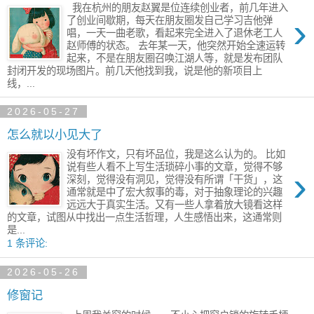
我在杭州的朋友赵翼是位连续创业者，前几年进入
›
了创业间歇期，每天在朋友圈发自己学习吉他弹
唱，一天一曲老歌，看起来完全进入了退休老工人
赵师傅的状态。 去年某一天，他突然开始全速运转
起来，不是在朋友圈召唤江湖人等，就是发布团队
封闭开发的现场图片。前几天他找到我，说是他的新项目上
线，...
2026-05-27
怎么就以小见大了
没有坏作文，只有坏品位，我是这么认为的。 比如
说有些人看不上写生活琐碎小事的文章，觉得不够
›
深刻，觉得没有洞见，觉得没有所谓「干货」，这
通常就是中了宏大叙事的毒，对于抽象理论的兴趣
远远大于真实生活。又有一些人拿着放大镜看这样
的文章，试图从中找出一点生活哲理，人生感悟出来，这通常则
是...
1 条评论:
2026-05-26
修窗记