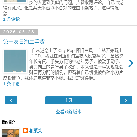
多的人遇到类似的问题，点赞收藏评论，自己也觉
得有意义。但是某天平台以不合规的理由下架帖子，这种情况
怎...
1 条评论:
2026-05-23
第一次日淘二手货
自从迷恋上了 City Pop 怀旧曲风，自从开始玩上
›
了 CD，我就在闲鱼和淘宝被人反复痛宰。 虽然说
年长有闲、手头方便的中老年男子，被勤于动手、
努力向上的青年男子收割，本来也是一种实现社会
财富再分配的惯例，但看着自己慢慢被各种小刀片
成松鼠鱼，我还是觉得非常不爽。我只是懒得麻...
1 条评论:
‹
›
主页
查看网络版本
我的简介
和菜头