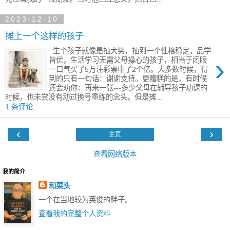
2023-12-10
摊上一个这样的孩子
生个孩子就像是抽大奖，抽到一个性格稳定，品学
›
皆优，生活学习无需父母操心的孩子，相当于闭眼
一口气买了5万注彩票中了2个亿​。大多数时候，​得
到的只有一句话：谢谢​支持。更糟糕的是，有时候
还会劝​你：再来一张---多少父母在辅导孩子功课的
时候，也未尝没有动过换号重练的念头。但是摊...
1 条评论:
‹
›
主页
查看网络版本
我的简介
和菜头
一个在当地较为英俊的胖子。
查看我的完整个人资料