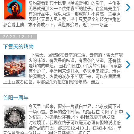
›
隐约能看到莎士比亚《哈姆雷特》的影子，主角张
无忌就是那么一个优柔寡断的性子。在金庸先生所
有的作品中，我以为这一部​成就并不算高。主要原
因是张无忌人见人爱，书中只要是个年轻女性角色​
都会爱上他，​求不得放不下，满世界追寻，近乎于一场盛...
2023-12-11
下雪天的烤物
下雪天，回想起在云南的生活，云南的下雪天有​炭
›
火的味道，有发呆的味道，有煮茶的味道，还有就
是​烤物的味道。 当我们还住小平房的时候，每家都
有个炉子，​平常用来烧开水，冬天用来取暖。炭在
炉膛里烧，火烫的炭灰不断落下来，可以在里面埋
上土豆或者红薯，​用那点余烬把它们慢慢煨熟。最后...
首阳一周年
今天早上起来，窗外一片银白世界，北京​夜间下过
›
一场小雪。去年的这个时候，根据我在《 阳了 》中
的记录，准确地说​还有5个小时我就要开始发烧。
时过境迁，我现在终于可以毫无心理负担地说出​感
染新冠的前因。那是在12月10日，在我同小区同单
元住着​我的一位朋友。当时他已经感染，把自己...