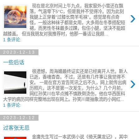
现在是北京时间上午九点，我家窗外小雪还在飘
›
落，气温零下5°C​，但是我并不觉得冷。因为此刻
我腿上正穿着“过膝长筒羊毛袜”。感觉是有点奇
怪，一般这种袜子都是女用，大多用在冬季搭配​短
裙，而男性​冬袜最多过踝，包住小腿，坚决​不能超
越膝盖。 但当我朋友对我推荐时，他那一番话让我颇...
1 条评论:
2023-12-13
一些后话
很遗憾，周海媚最终证实还是已经离开人世。斯人
›
已逝，香魂杳杳。不过，还是有几件事让我觉得不
安。 一是在官方宣告死讯之后不久，网上就传出病
历照片。这不是第一次发生，为什么？几个月前，
网红孙笑川在早点摊不慎跌倒烫伤，他在华西医科
大学的病历同样完整地出现在网上。孙笑川是抽象流的小网红...
1 条评论:
2023-12-12
过客张无忌
金庸先生写过一本武侠小说《倚天屠龙记》，其中