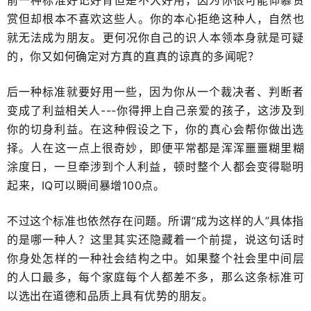
赏但却根本不喜欢这些人。你的本心拒绝这种人，自然也
就无法成为朋友​。更何况你自己的识人本领本身就是可疑
的，你又如何确定对方真的直真的谅真的多闻​呢？
后一种标准就要好用一些，因为你从一个裁决者、判断者​
变成了利益相关人---你得押上自己亲爱的孩子，​这涉及到
你的切身利益。在这种假设之下，你的​真心会帮你做出选
择。人在这一点上很奇妙，即便平常都是浑浑噩噩糊里糊
涂度日，一旦牵涉到个人利益，顿时整个人​都会变得聪明
起来，IQ可以瞬间​暴增100点。
​不过这个标准也依然存在问题。所谓“成为这样的人”​具体指
的是哪一种人？​这里其实还隐藏着一个前提，​说这句话时
你身处怎样的一种社会结构之中。如果整个社会里中间层
的人口最多，每个家庭每个人都差不多，那么这条标准可
以选出在道德和品质上​具有优势的朋友。