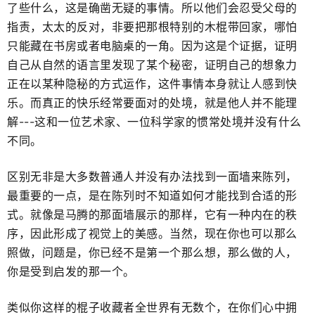
了些什么，这是确凿无疑的事情。所以他们会忍受父母的
指责，太太的反对，非要把那根特别的木棍带回家，哪怕
只能藏在书房​或者电脑桌的一角。因为这是个证据，证明
自己从自然的语言里发现了某个秘密，证明自己的想象力​
正在以某种隐秘的方式运作，这件事情本身就让人感到快
乐。而真正的快乐​经常要面对的处境，就是他人并不能理
解---这和一位艺术家、一位科学家的​惯常处境并没有什么
不同。
区别无非是大多数普通人并没有办法找到一面墙来陈列，
最重要的一点，是在陈列时不知道​如何才能找到合适的形
式。就像是马腾的那面墙展示的那样，它有一种内在的秩
序，因此形成了​视觉上的美感。当然，现在你也可以那么
照做，问题是，你已经不是第一个那么想，那么做的人，
你是受到启发的那一个。
类似你这样的棍子收藏者全世界有无数个，​在你们心中拥