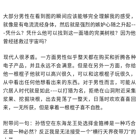
大部分男性在看到图的瞬间应该能够完全理解我的感受，
就像是有电流流经身体，然后就是强烈的嫉妒心​随之升起--
-凭什么？凭什么他可以找到这一面墙的​完美树枝？因为他
曾经​拯救过宇宙吗？
​现代人很矛盾。​一方面男性似乎整天都在购买和折腾各种
电子产品，并且永远不会满意。但是在另外一方面，你给
他一根棍子他就可以高兴很久​，可以和这根棍子玩很久，
从中看出任何他想看出来的东西。对于男性而言，可能从
穴居人时代就是如此---以打猎为名，拒绝在山洞附近采集
浆果、挖掘块根，出去晃荡了一整天，日落时欢欢喜喜回
来，​一无所获，但是拿着一根棍子喜不自胜。
附带问一句：孙悟空在东海龙王处选择金箍棒是一种​巧合
还是一种必然？反正我是无法接受一个“横行天界夜带刀”的