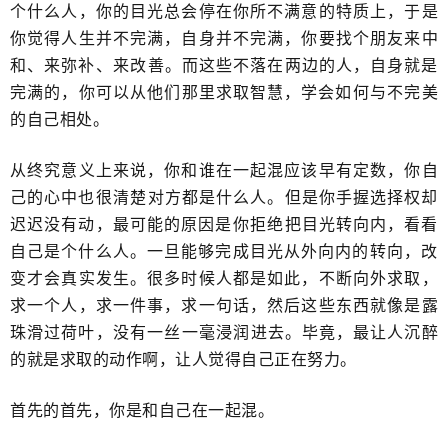
个什么人，你的目光总会停在你所不满意的特质上，于是
你觉得人生并不完满，自身并不完满，你要找个朋友来中
和、来弥补、来​改善。而这些不落在两边的人，自身就是
完满的，​你可以从他们那里求取智慧，学会如何​与不完美
的自己相处。
从终究意义上来说，你和谁在一起混应该早有定数，你自
己的心中也​很清楚对方都是什么人。但是你手握选择权却
迟迟没有动，最可能的原因是​你拒绝把目光转向内，看看
自己是个什么人。一旦能够完成目光从外向内的转向，​改
变才会真实发生。很多时候人都是如此，不断向外求取，
求一个人，求一件事，求一句话，然后这些东西就像是露
珠滑过荷叶​，没有一丝一毫​浸润进去。毕竟，最让人沉醉
的就是求取的动作啊，让人觉得自己正在努力。
首先的首先，你是和自己在一起混。