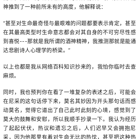
神推到了​一种前所未有的高度，他解释说：
“甚至对生命最奇怪与最艰难的问题都要表示肯定，甚至
在其最高类型时生命意志都会对其自身的不可穷尽性感
到喜悦---那就是我所谓的酒神精神，我推测那就是能通
达悲剧诗人心理学的桥梁。”
以上也都是我从网络百科知识抄来的，​我怕你临时去查
麻烦。
同时，我也预判你在看了一堆复杂的表述之后，可能会
在尼采的这句话停下来，莫名其妙因为开头那句话​而感
动莫名，觉得它道出了自己此时此刻的心境​，感觉到了
莫大的鼓舞和安慰，所以我顺手抄录一下。我认为经历
了起起伏伏，热议和遗忘之后，人们迟早又会拥抱尼
采，因为他那里有着对生命无比的热忱，​甚至把这种热