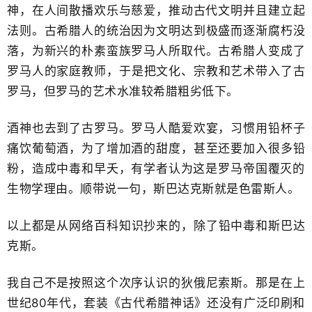
神，在人间散播
欢乐与慈爱，推动古代文明​并且建立起
法则。古希腊人的统治因为文明达到极盛而逐渐腐朽没
落，为新兴的朴素蛮族罗马人所取代。古希腊人变成了
罗马人的家庭教师，​于是把文化、宗教和艺术带入了古
罗马，但罗马的艺术水准较希腊​粗劣低下。
酒神也去到了古罗马。罗马人酷爱欢宴，习惯用铅杯子
痛饮葡萄酒，为了增加酒的甜度，甚至还要加入很多铅
粉，造成中毒和早夭，有学者认为这是罗马帝国覆灭的​
生物学理由。​顺带说一句，斯巴达克斯就是色雷斯人。
以上都是从网络​百科知识抄来的，​除了铅中毒和斯巴达
克斯。
我自己不是按照这个次序认识的狄俄尼索斯。那是在上
世纪80年代，套装《古代希腊神话》还没有广泛印刷和