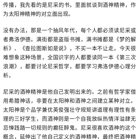
传播，我先看的是尼采​的书，里面就谈到酒神精神，作
为​太阳神精神的对立面出现。
没有办法，那是一个抽风年代，每个人都必须读尼采或
者弗洛伊德。满街都是盗版书摊，满书摊都是《梦的解
析》、《查拉图斯如是说》，不买一本不让走。今天很
难想象这种场景，全国识字的人都要读同一本《第三次
浪潮》，都要讨论尼采哲学，​都要学习弗洛伊德心理分
析。
尼采的酒神精神是他自己发明出来的。之前有哲学家借
用希腊神话，​非要在太阳神和酒神之间建立某种对立。
太阳神是个品学兼优英俊强壮守规矩讲道理有理性有条
理的三好学生，而酒神则是一个自我放纵热情洋溢肆无
忌惮践踏一切规则的癫狂醉鬼。尼采很喜欢酒神的这个
概念，延伸出了他自己定义的酒神精神，最终把酒神精