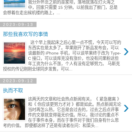
我分外怀念之前的巫家坝，落地就落在灯火海之
中，回家只需要​ 15 分钟。以前我出了舱门，总是
会想着​在走出候机楼的路上，...
2023-09-13
那些我喜欢写的事情
这个早上我起床之后心里一点不慌，​今天可以写的
›
东西实在是太多了。苹果刚开了新品发布会，可以
谈最新的 iPhone 手机，可以谈苹果终于改为 Type-
C 接口，可以谈库克没有涨价，也没有问果粉这些
年工资为什么不涨，个人有没有足够​努力。 马斯克
授权的传记刚刚全球同步发售，可以...
2023-09-12
执而不取
这两天的文章和社会热点新闻有关，《 紧急撤离 》
›
和《 你应该更努力才对 》都是如此。热点新闻无论
当时再怎么热，它总是会过去的，过去之后点评​事
件的文章就变得毫无价值。所以，我讨论的重点不
在于事件本身，而在于事件对于我们自身​有什么思
考的价值。 即便都这样了还是有读者在问​：和菜头...