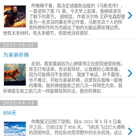
昨晚睡不着，我决定读最新出版的《马斯克传》​，
›
一直读到了​第 75 章。今天早上起来，我继续读完
了剩下的​章节。 很明显，作者沃尔特·艾萨克森即便
身为一名资深的著名传记作家，马斯克这个人的所
思所想所作所为也超出了他的大脑运算处理​边界。
他有太多材料，有太多细节，但是他没有很好...
2023-09-15
为弟弟祈祷
此刻，我家猫弟因为心肺骤停正在​医院接受抢救。
›
医生打电话来，告诉我现状，让我​做好心理准备，
因为可能​情况不会很好。 我放下电话，并不震惊，
也不难过，开始为弟弟​祈祷，这是现在我唯一能做
的事情。我祈祷他能和之前几次一样转危为安，我
祈祷医生和之前几次一样能够找到办法，我也祈祷如...
2023-09-14
858天
昨晚我又回到了昆明，自从 2021 年 5 月 8 日离
›
开之后，已经过去了​ 858 天。 飞机先飞过灯火通明
的昆明市区，然后折向​荒郊野外的长水机场，这让