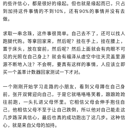
的些许信心，都是很好的缘起。但也就是缘起而已，只占
到加持这件事情的不到10%，还有90%的事情并没有去
做。
求取一串念珠，这件事很简单。自己去不了，还可以找人
跑腿代购。等拿回家来，然后呢？挂在手上，挂在腰上，
置于床头，放在窗前，然后呢？然后上面就会有肉眼不可
见的光照在自己身上？就会有福泽从虚空中往天灵盖里源
源不断地入注？不会啊，要真有这样的事情，人应该立即
买一个盖革计数器回家测试一下才对。
一个刚刚开始学习走路的小朋友，看到父母蹲在自己身
前，张开双臂迎向自己，于是它就咯咯咯笑着，踉踉跄跄
往前跑，一头扎进父母怀里。它相信父母会伸手抱住自
己，他相信父母不至于让自己跌倒，所以他对自己能走这
几步路深具信心，最后也真的成功跑出了这几步。这种信
心，就是来自父母的加持。