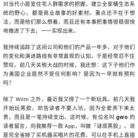
对当代小居室住宅人群需求的把握，建立全家桶生态系
统的野心，​都是商业故事的好素材。重点还不在于想
法，而是他们那么想着，而且还有本事把事情很稳很快
地推进​了下去，一一实现出来。
我持续追踪了这间公司和他们的产品一年多，对于他们
的变化和演进路线​有非常直观的认知，于是经常忍不住​
赞叹。前几天关税大战的时候，我还想​：这下子他们作
为美国企业居然不受任何影响？是因为一早就有预判
吗？
​除了 Wiim 之外，最近我又得了一个新玩具。前几天我
开始玩黑胶，劝告读者不要入坑，因为全套弄下来太
贵，而且是一笔持续支出。这时候，有位名叫
gwo
的
读者
留言，向我推荐一款 App，叫做「谜底黑胶​」。说
是完全省掉了买机器买唱片的花费，​可以在手机上直接