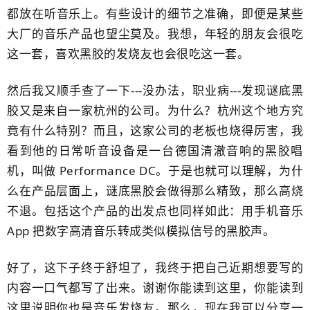
都​放在听音乐上。有些设计的细节之准确，​即便是某些
大厂的音乐产品也望尘莫及。我想，年轻的朋友会很吃
这一套，喜欢​黑胶的发烧友也会很吃这一套。
然后我又顺手查了一下---没办法，职业病---发现谜底黑
胶又是来自一家杭州的公司​。为什么？​杭州这个地方究
竟有什么特别？而且，这家公司的老板也烧得厉害，我
看到他的日常听音设备是一台德国清澈音响的黑胶唱
机，叫做 Performance DC​。于是也就可以理解，为什
么在产品层面上，谜底黑胶会做得那么精致，​那么高烧
不退。​包括这个产品的出发点也同样如此：用手机音乐
App 把数字高清音乐转成类似模拟信号的黑胶声。
好了，这下子终于舒坦了，我终于把自己近期想要写的
内容一口气都写​了出来。谢谢你能读到这里，​你能读到
这里说明你也是音乐发烧友。那么，现在我可以分享一