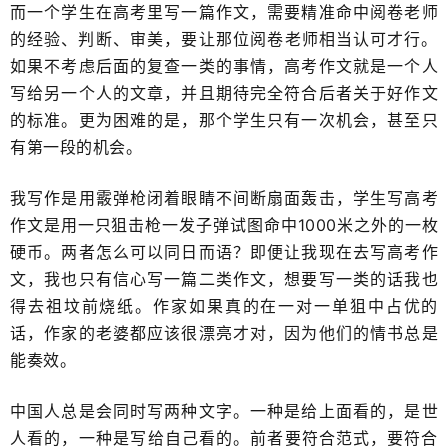
而一个学生在高考里写一篇作文，需要精准命中阅卷老师
的经验、判断、审美，要​让那位阅卷老师相当认可才行。
如果不考虑后面的复查一类的事情，高考作文就是一个人
写给另一个人的文章，并且期待完全符合后者关于好作文
的标准。更为困难的是，那个学生只有一次机会，甚至只
有第一段的机会。
我写作是用霰弹枪闭着眼睛不间断扇面轰击，学生写高考
作文是用一只狙击枪一发子弹试图命中​1000米之外的一枚
硬币。两者怎么可以同日而语？即便让我现在去写高考作
文，我也只有信心写一篇二类作文，想要写一类的话我也
得去祖坟前烧纸。作家如果真的在一对一单狙中占优的
话，作家的老婆都应该很漂亮才对，因为他们的情书总是
能奏效​。
中国人总是会同时写两种文字。一种是给上面看的，是世
人看的，​一种是写给自己看的。前者要符合范式，要符合