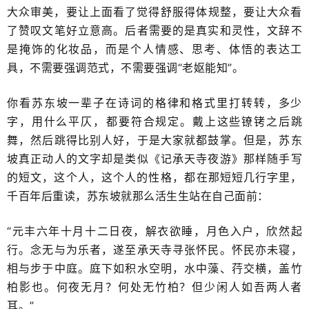
大众审美，要让上面看了觉得舒服得体​规整，要让大众看
了赞叹文笔好立意高。后者需要的是真实和灵性，文辞不
是掩饰的化妆品，而是个人情感、思考、体悟的表达工
具，不需要强调范式，不需要强调“老妪能知”​。
你看苏东坡一辈子在诗词的格律和格式里打转转，多少
字，用什么平仄，​都要符合规定。戴上这些镣铐之后跳
舞，然后跳得比别人好，于是大家就都鼓掌。但是，苏东
坡真正动人的文字却是类似《记承天寺夜游》那样随手写
的短文，这个人，这个人的性格，​都在那短短几行字里，
千百年后重读，苏东坡就那么活生生站在自己面前：
“元丰六年十月十二日夜，解衣欲睡，月色入户，欣然起
行。念无与为乐者，遂至承天寺寻张怀民。怀民亦未寝，
相与步于中庭。庭下如积水空明，水中藻、荇交横，盖竹
柏影也。何夜无月？何处无竹柏？但少闲人如吾两人者
耳。”