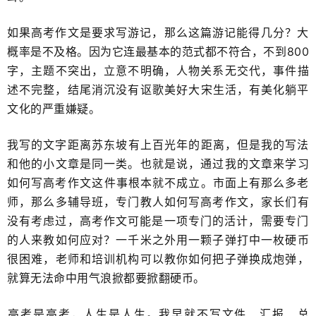
如果高考作文是要求写游记，那么这篇游记能得几分？​大
概率是不及格。因为它连最基本的范式都不符合，不到800
字，主题不突出，立意不明确，人物关系无交代，事件描
述不完整，结尾消沉没有​讴歌美好大宋生活，有美化躺平
文化的严重嫌疑。
我写的文字距离苏东坡​有上百光年的距离，但是我的写法
和他的小文章是同一类。也就是说，通过我的文章来学习
如何写高考作文​这件事根本就不成立。市面上有那么多老
师，那么多辅导班，专门教人如何写高考作文，家长们有
没有考虑过，高考作文可能是一项专门的活计，​需要专门
的人来教如何应对？一千米之外用一颗子弹打中一枚硬币
很困难，老师和培训机构可以教你如何把子弹换成炮弹，
就算无法命中用气浪掀都要掀翻​硬币。
​高考是高考，人生是人生。我早就不写文件、汇报、总