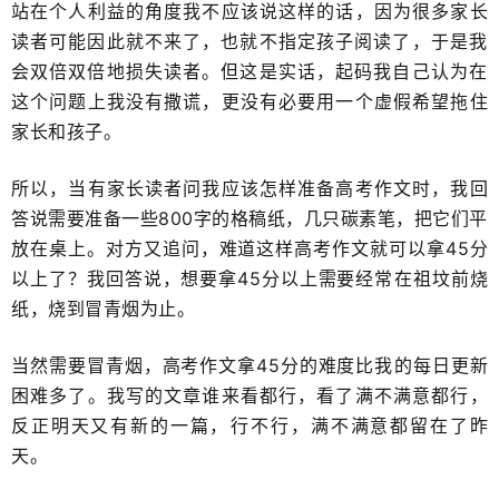
站在个人利益的角度我不应该说这样的话，因为很多家长
读者可能因此就不来了，也就不指定孩子阅读了，​于是我
会双倍双倍地损失读者。但这是实话，起码我自己认为在​
这个问题上我没有撒谎，更没有必要用一个虚假希望拖住
家长和孩子。
所以，当有家长读者问我应该怎样准备高考作文时，我回
答说需要准备一些800字的格稿纸，几只碳素笔，把它们​平
放在桌上。对方又追问，难道这样高考作文就可以拿​45分
以上了？我回答说，想要拿45分以上需要经常​在祖坟前烧
纸，烧到冒青烟为止。
当然需要冒青烟，高考作文拿45分的难度比我​的每日更新
困难多了。我写的文章谁来看都行，看了满不满意都行，
反正明天又有新的一篇，​行不行，满不满意都留在了昨
天。