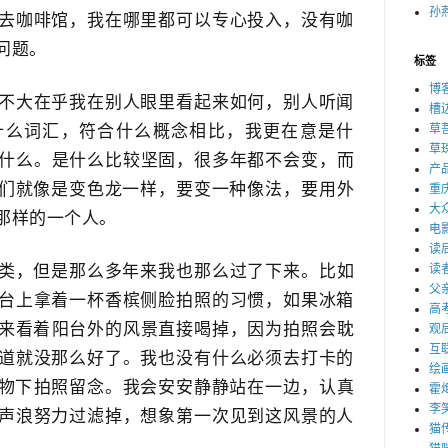
孙燕
去咖啡馆，我在哪里都可以专心投入，没有咖
问题。
标签
博
不大在乎我在别人眼里看起来如何，别人听闻
槽
什么词汇，符合什么概念相比，我更在意是什
草
草
是什么。是什么比较坚固，很多年都不会变，而
产
们就像是变色龙一样，要变一种像法​，要用外
重
大
那样的一个人。
电
读
类，但是那么多年来我​也那么过了下来。比如
读
父
台上拿着一杯香槟侧脸拍照的习惯，如果冰箱
高
来看着​阳台外的风景直接喝掉，因为拍照会耽
观
互
道就没那么好了。我也没有什么必须去打卡的
绘
物下​拍照留念。我会安安静静站在一边，​认真
霍
李
声浪努力过滤掉，想象第一次见到这风景的人
猫