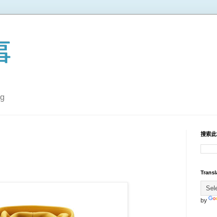
事
g
搜索此
Transl
by