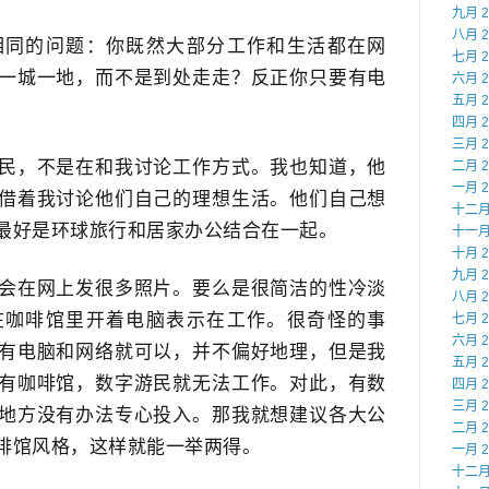
九月 2
八月 2
相同的问题：你既然大部分工作和生活都在网
七月 2
一城一地，而不是到处走走？反正你只要有电
六月 2
五月 2
四月 2
三月 2
民，不是在和我讨论工作方式。我也知道，他
二月 2
一月 2
借着我讨论他们自己的理想生活。他们自己想
十二月 
最好是环球旅行和居家办公结合在一起。
十一月 
十月 2
九月 2
会在网上发很多照片。要么是很简洁的性冷淡
八月 2
在咖啡馆里开着电脑表示在工作。很奇怪的事
七月 2
六月 2
有电脑和网络就可以，并不偏好地理，但是我
五月 2
有咖啡馆，数字游民就无法工作。对此，有数
四月 2
三月 2
地方没有办法专心投入。那我就想建议各大公
二月 2
啡馆风格，这样就能一举两得。
一月 2
十二月 