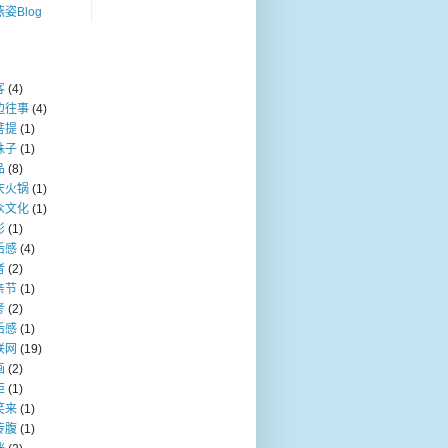
姿Blog
客
(4)
边往事
(4)
菩提
(1)
珠子
(1)
品
(8)
庆火锅
(1)
众文化
(1)
影
(1)
后感
(4)
者
(2)
亲节
(1)
考
(2)
后感
(1)
联网
(19)
画
(2)
炬
(1)
笑来
(1)
传腹
(1)