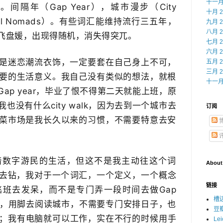
十一月 
隔年（Gap Year），城市漫步（City
十月 2
tal Nomads）。有些词汇能维持流行三五年，
九月 2
八月 2
飞盘媛，出现得随机，消失得突兀。
七月 2
六月 2
是迷恋潮流衣饰，一定要套在自己身上不可，
五月 2
三月 2
要的生活意义。我自己没有类似的想法，就根
十一月 
ap year，毕业了恨不得第二天就能上班，原
没有什么city walk，因为去到一个城市去
订阅
菜市场是我长久以来的习惯，不需要特意去安
着数字游民的生活，但这不是我主动往这个词
About
去钻，我对于一个​词汇，一个定义，一个概念
链接
班去发呆，而不是专门弄一段时间去做Gap
槽
出门，用脚去阅读城市，不需要专门安排日子，也
豆
鞋；我有电脑就可以工作，实在不行的时候用手
Le