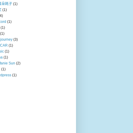
耳朵耗子
(1)
文
(1)
4)
cord
(1)
(1)
(1)
journey
(3)
CAR
(1)
sic
(1)
na
(1)
fanie Sun
(2)
a
(1)
dpress
(1)