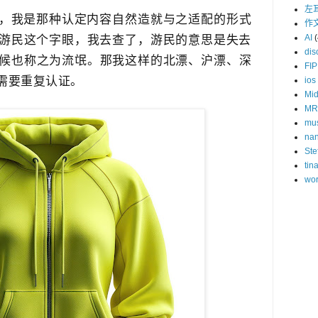
左
，我是那种认定内容​自然造就与之适配的形式
作
AI
(
游民这个字眼，我去查了，游民的意思是失去
dis
时候也称之为流氓。那我这样的北漂、沪漂、深
FIP
不需要重复认证。
ios
Mid
MR
mu
na
Ste
tin
wor