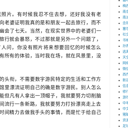
猫
梅
南
张照片。有时候​我忍不住去想，还好我没有老
南
向老婆证明我真的是和朋友一起去旅行，而不
念
塞
人幽会了七天。当然，在现实世界中的老婆们一
社
旅行就会暴怒，不过​那就是另外一个问题了，
书
孙
人问，你没有照片将来想要​回忆的时候怎么
逃
有所有的体验，当时我在场​，就在风景里，没
天
网
微
西
的头衔，不需要数字游民特定的生活和工作方
新
信
啡馆里漂流证明自己的确是数字游民。别人怎么
修
不能​但凡有人拿出一顶帽子，我就要努力切削脑
游
中
间流行一条新路，我就要努力打扮漂亮走上去​
中
时间精力去做我手头的事情​，而是忙于给自己
猪
资
足