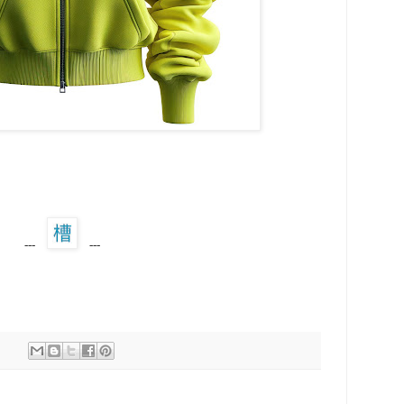
---
---