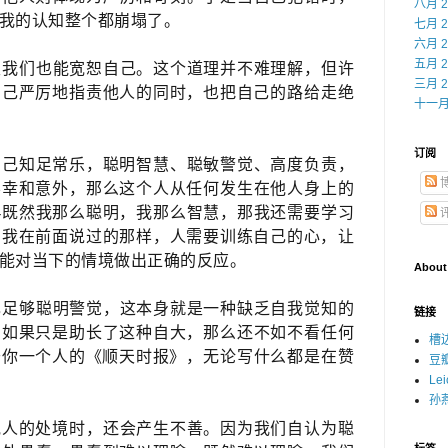
八月 2
自我的认知整个都崩塌了。
七月 2
六月 2
五月 2
天我们也能宽恕自己。这个道理并不难理解，但许
三月 2
己严厉地指责他人的同时，也把自己​的路给走绝
十一月 
订阅
自己
知足常乐，聪明智慧、
聪敏警觉、高度负责，
幸和意外，那么这个人从任何​发生在他人身上的
--既然我那么聪明，我那么智慧，那我还需要学习
我在前面说过的那样，人需要训练自己的心，​让
能对当下的情境做出正确的反应。
About
​足够聪明警觉，这本身就是一种缺乏自我觉知的
链接
如果只是助长了这种自大，​那么还不如不看任何
槽
你一个人的《顺天时报》​，​无论写什么都是在赞
豆
Le
孙燕
人的处境时，​还会产生不善。因为我们自认为聪