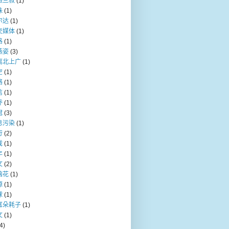
派三叔
(1)
珠
(1)
尔达
(1)
交媒体
(1)
格
(1)
燕姿
(3)
离北上广
(1)
空
(1)
络
(1)
信
(1)
乔
(1)
冠
(3)
息污染
(1)
行
(2)
戏
(1)
年
(1)
文
(2)
脑花
(1)
源
(1)
球
(1)
耳朵耗子
(1)
文
(1)
4)