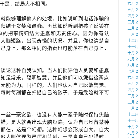
于是，结局​大不相同。
六月 2
五月 2
四月 2
么就能够理解他人的处境。比如说听到电话诈骗的
三月 2
情归结于贪婪和愚蠢。再比如说听到把孩子反锁在
二月 2
单的把事情归结为愚蠢和无责任心。因为你有认
一月 2
大脑短路，出现奇怪的状况​。并且，你也清楚自
十二月 
十一月 
己身上，那么相同的指责也可能落在自己身上​，
十月 2
九月 2
八月 2
要谈论这种自我认知。当人们批评他人贪婪和愚蠢
七月 2
知足常乐，聪明智慧，并且他们可以凭借这两点​
六月 2
五月 2
们无能为力。同样的，人们也认为自己聪敏警觉、
四月 2
样每时每刻都在扫描自己的孩子，于是危险就不可
三月 2
二月 2
一月 2
起一丝一毫贪欲，也没有人能一辈子随时保持头脑
十二月 
十一月 
犯错，是人就会出现大脑短路。认为自己具备某种
十月 2
刻都在，这是个幻想。这种幻想会形成自大，自大
九月 2
他人则体现为​严厉和苛刻。于是当自己犯错时，