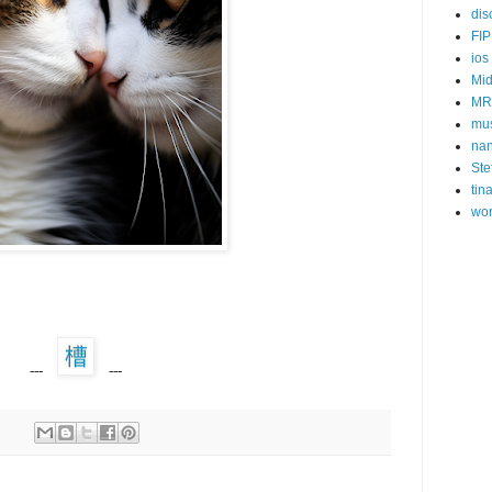
dis
FIP
ios
Mid
MR
mu
na
Ste
tin
wor
---
---