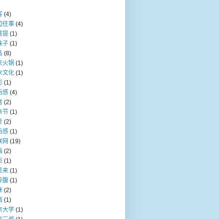
客
(4)
边往事
(4)
菩提
(1)
珠子
(1)
品
(8)
庆火锅
(1)
众文化
(1)
影
(1)
后感
(4)
者
(2)
亲节
(1)
考
(2)
后感
(1)
联网
(19)
画
(2)
炬
(1)
笑来
(1)
传腹
(1)
咪
(2)
西
(1)
京大学
(1)