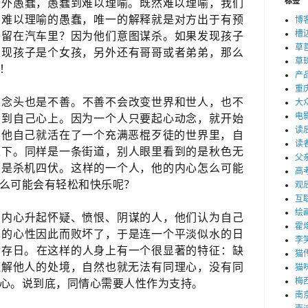
标签
分外愚蠢，愚蠢到难以理喻。既然难以理喻，​我们
种难以理喻的愚蠢，唯一的解释就是对方出于有预
博
槽
子留在汽车里？因为他们意图谋杀。如果发现孩子
草
发现孩子是个女孩，另外还有哥哥或者弟弟，那么
草
过！
产
重
种念头也是不善。​不善不会改变世界和世人，也不
大
电
回到自己心上。因为一个人只要起心动念，就开始
读
他自己就活在了一个充满恶棍歹徒的世界里，​自
读
之下。同样是一条街道，别人眼里看到的是秋色无
父
是杀机四伏。​这样的一个人，他的内心怎么可能
高
么可能​会有轻松和快乐呢？
观
互
绘
间内心升起怀疑、愤恨、阴谋的人，他们认为自己
霍
己的心性因此而败坏了，于是连一个平淡似水的日
李
存日。​在这样的人身上有一个很显著的特征：缺
猫
解他人的处境，自然也就无法​有同理心，没有同
猫
梅
心。说到底，​同情心需要人性作为支持。
南