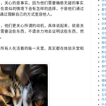
南
，关心的是事实，因为他们需要确凿无疑的事实​
念
​在类似的情境下会有怎样的选择，于是他们通过
塞
通过理解自己的方式宽容他人。
社
书
孙
，他们更关心​所谓的动机，具体说起来，就是关
逃
们需要这些东西，不遗余力地去证明这些东西，然
天
。
网
微
西
所有人在活着的每一天里，​其实都在体验天堂和
新
信
修
游
中
中
猪
资
足
左
作
AI
(