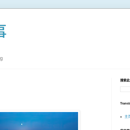
事
g
搜索此
Transl
主