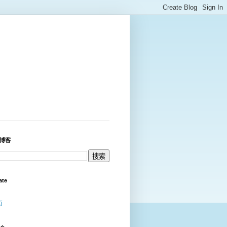
博客
ate
页