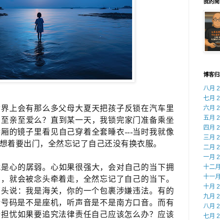
我的简
博客归
八月 2
七月 2
世界上会有那么多父母大夏天把孩子反锁在汽车里
六月 2
五月 2
的至亲至爱么？直到某一天，我锁完家门准备乘坐
四月 2
的镜子里看见​自己穿着全套睡衣---当时我就像
三月 2
只想着要出门，全然忘记了自己还没有换衣服。
二月 2
一月 2
就是心的孱弱。心如果很强大，会对自己的当下拥
十二月 
十一月 
弱，就会被念头牵着走，全然忘记了自己的​当下。
十月 2
那头说：我是海关，你的一个包裹涉嫌违法​。有的
九月 2
号码是不是座机，听声音是不是​南方口音。而有
八月 2
担忧​如果要追究法律责任自己应该怎么办？​应该
七月 2