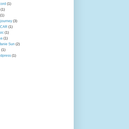
cord
(1)
(1)
(1)
journey
(3)
CAR
(1)
sic
(1)
na
(1)
fanie Sun
(2)
a
(1)
dpress
(1)