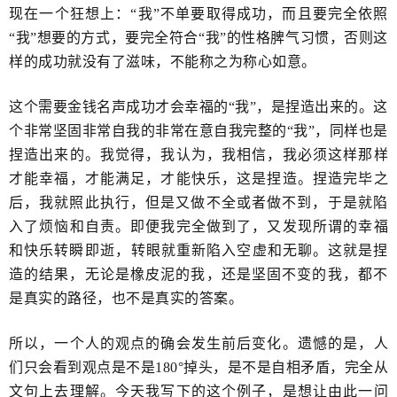
现在一个狂想上：“我”不单要取得成功，而且要完全依照
“我”想要的方式，要完全符合“我”的性格脾气习惯，否则这
样的成功就没有了滋味，不能称之为称心如意。
这个需要金钱名声成功才会幸福的“我”​，是捏造出来的。这
个非常坚固非常自我的非常在意自我完整的“我”，同样也是
捏造出来的。我觉得，我认为，我相信，我必须这样那样
才能幸福，才能满足，才能快乐，这是捏造。捏造完毕之
后，我就照此执行，但是又做不全或者做不到，​于是就陷
入了烦恼和自责。即便我完全做到了，又发现所谓的幸福
和快乐转瞬即逝，​转眼就重新陷入空虚和无聊。这就是捏
造的结果，无论是橡皮泥的我，还是坚固不变的我，​都不
是真实的​路径，也不是真实的答案。
所以，一个人的观点的确会发生前后变化。遗憾的是，人
们只会看到观点是不是180°掉头，​是不是自相矛盾，完全从
文句上去理解。今天我写下的这个例子，是想让由此一问