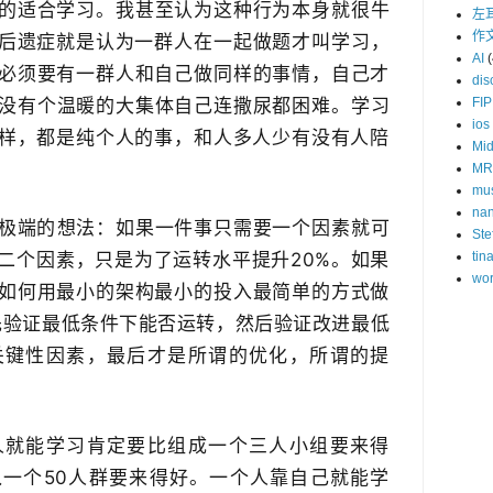
真的适合学习​。我甚至认为这种行为本身就很牛
左
作
后遗症就是认为一群人在一起​做题才叫学习，
AI
(
必须要有一群人和自己做同样的事情，自己才
dis
FIP
​没有个温暖的大集体自己连撒尿都困难。学习
ios
样，都是纯个人的事，和人多人少有没有人陪​
Mid
MR
mu
na
极端的​想法：如果一件事只需要一个因素就可
Ste
tin
二个因素，只是为了运转水平提升20​%。如果
wor
如何用最小的架构最小的投入最简单的方式做
-先验证最低条件下能否运转，然后验证改进最低
关键性因素，最后才是所谓的优化，所谓的提
人就能学习肯定要比组成一个三人小组要来得
一个​50人群要来得好。一个人靠自己就能学