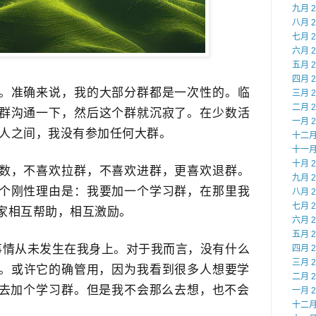
九月 2
八月 2
七月 2
六月 2
五月 2
四月 2
。准确来说，​我的大部分群都是一次性的。临
三月 2
二月 2
群沟通一下，​然后这个群就沉寂了。在少数活
一月 2
-5人之间，我没有参加任何大群。
十二月 
十一月 
十月 2
数，不喜欢​拉群，不喜欢进群，更喜欢退群。
九月 2
个刚性理由是​：我要加一个学习群，在那里我
八月 2
七月 2
家相互帮助，相互激励。
六月 2
五月 2
事情​从未发生在我身上。对于我而言，没有什么
四月 2
三月 2
。或许它的确管用，因为我看到很多人想要学
二月 2
去加个​学习群。但是我不会那么去想，也不会​
一月 2
十二月 