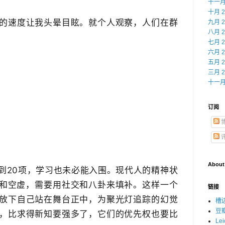
十一月 
十月 2
屏的速度让我头晕目眩。就个人观察，人们在群
九月 2
八月 2
七月 2
六月 2
五月 2
三月 2
十一月 
订阅
About
长到20项，学习也未必能入围。现代人的精神状
和空虚，​需要用社交和八卦来填补。这样一个
链接
能放下自己站在舞台正中，为聚光灯追踪的幻觉
槽
豆
，比​求得新知要强多了，它们的优先权也要比
Le