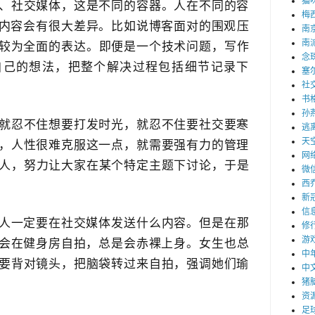
猫
、社交媒体，这是不同的容器。人在不同的容
梅
内容会​有很大差异。比如说博客面对的围观​压
南
南
较为全面的表达​。即便是一个技术问题，写作
念
己的想法，把整个解决过程包括​细节记录下
塞
社
书
孙
就忍不住想要打发时光，就忍不住要社交要寒
逃
天
，人性很难克服这一点，就需要强有力的管理
网
踢人，努力让大家在某个特定主题下讨论，于是
微
西
。
新
信
人一定要在社交媒体发送什么​内容。但是在那
修
游
会在健身房自拍，总是会赤裸上身​。女生也总
中
要背对镜头，把脑袋转过来自拍，强调她们瑜
中
猪
资
足