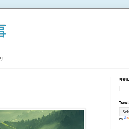
事
g
搜索此
Transl
by