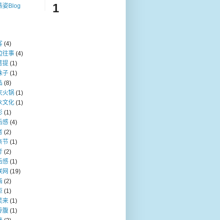
1
姿Blog
客
(4)
边往事
(4)
菩提
(1)
珠子
(1)
品
(8)
庆火锅
(1)
众文化
(1)
影
(1)
后感
(4)
者
(2)
亲节
(1)
考
(2)
后感
(1)
联网
(19)
画
(2)
炬
(1)
笑来
(1)
传腹
(1)