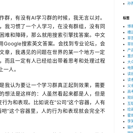
孙燕
作群，有没有AI学习群的时候，​我无言以对。
标签
，​我习惯了一个人学习，在没有群组，没有同
博
槽
见困难和障碍，那么就用搜索引擎找答案。中文
草
Google搜索英文​答案。会找到专业论坛，会
草
产
文章，我遇见的问题在世界的某一个地方一定
重
，而且一定有人已经给出​带着思考和处理过程
大
电
止一人。
读
读
是我认为要让一个学习群真正起到效果，需要
父
高
我的想法是这样的：人虽然看起来都是人，但是
观
变行为和表现。比如说在“公司”这个容器，人有
互
绘
酒吧”这个容器里，人的行为和表现就会完全不
霍
李
猫