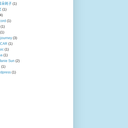
耳朵耗子
(1)
文
(1)
4)
cord
(1)
(1)
(1)
journey
(3)
CAR
(1)
sic
(1)
na
(1)
fanie Sun
(2)
a
(1)
dpress
(1)