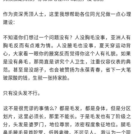
作为资深秃顶人士，这里我想帮助各位同光兄做一点心理
建设​：
不知道你们想过一个问题没有？人没胸毛没事，​亚洲人有
胸毛反而有点难为情。人没腋毛也没事，夏天穿运动背
心，大家看一眼你的腋窝反而觉得你这个人有​礼貌。如果
是没有鼻毛，那简直是​讲究个人卫生，注重仪容仪表的典
范。甚至是没胡子，也会被赞扬为永葆青春，省下一大笔
玻尿酸的钱，​生就一张持家脸。
只有没头发不行。
​这不是很荒谬的事情么？都是毛发，都是身体，但是分区
划片，这里必须长，那里不能长。于是毛发也有了阶级之
分，头发是​婆罗门，地位尊崇，浓密程度象征地位。腿毛
鼻毛腋毛是首陀罗，​低贱卑微，不可见人。 我认为一个现