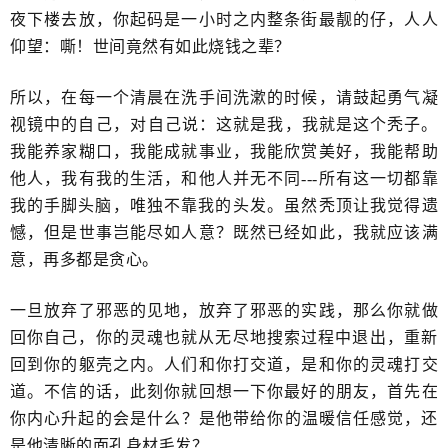
夜下楼去放，你起码是一小时之内整条街最靓的仔，人人
仰望：嘶！世间竟然有如此烧钱之辈？
所以，在每一个清晨在洗手间洗漱的时候，请鼓起勇气凝
视镜中的自己，​对自己说：这就是我，我就是这个秃子。
我能养家糊口，我能成就事业，我能欣赏美好，我能帮助
他人，我有我的生活，和他人并无不同---所有这一切都靠
我的手脚头脑，唯独不靠我的​头发。虽然​秃顶让我觉得遗
憾，但是世事岂能尽如人意？既然已经如此，我就应该满
意，再多都是贪心。
一旦放弃了邪恶的见地，放弃了邪恶的实践，那么你就做
回你自己，你的灵魂也就从无尽地搜索过程中退出，​重新
回到你的躯壳之内。人们和你打交道，是和你的灵魂打交
道。不信的话，此刻你就回想一下你最好的朋友，首先在
你内心升起的会是什么​？是他带给你的温暖信任感觉，还
是他清晰的面孔身材​毛发？