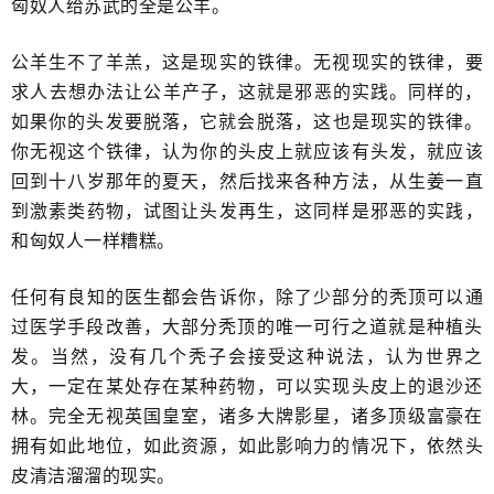
匈奴人给苏武的全是公羊。
公羊生不了羊羔，这是现实的铁律。无视现实的铁律，要
求人​去想办法让公羊产子，这就是邪恶的实践。同样的，
如果你的头发要脱落，它就会脱落，这​也是现实的铁律。
你无视这个铁律，认为你的头皮上就应该有头发，就应该
回到十八岁那年的夏天，然后找来各种方法，从生姜一直
到激素类药物，试图让头发再生，这同样是邪恶的实践，
和匈奴人一样糟糕。
任何有良知的医生都会告诉你，除了少部分的秃顶可以通
过医学手段改善，大部分秃顶的唯一可行之道就是种植​头
发。当然，没有几个秃子会接受这种说法，认为世界之
大，一定在某处存在某种药物，可以实现​头皮上的退沙还
林。完全无视英国皇室，诸多大牌影星，诸多顶级富豪​在
拥有如此地位，如此资源，如此影响力的情况下，依然头
皮清洁溜溜的现实。