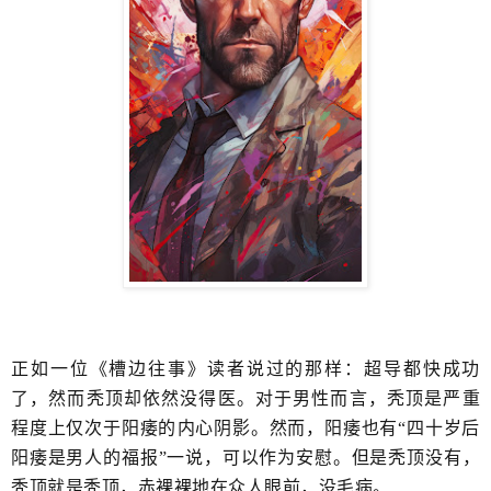
正如一位《槽边往事》读者说过的那样：超导都快成功
了，然而秃顶却依然没得医。对于男性而言，秃顶是严重
程度上仅次于阳痿的​内心阴影。然而，阳痿也有“四十岁后
阳痿是男人的福报”​一说，可以作为安慰。但是秃顶没有，
秃顶就是秃顶，赤裸裸地在众人眼前，​没毛病。