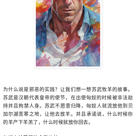
为什么说是邪恶的实践？让我们想一想​苏武牧羊的故事。
苏武是汉朝代表皇帝的使节，在出使匈奴的时候被非法​劫
持并且拘禁人身。苏武不愿意归降，匈奴人就流放他到贝
加尔湖苦寒之地，让他去放羊​。并且承诺说，什么时候你
的羊产下羊羔了，什么时候就放你回去。