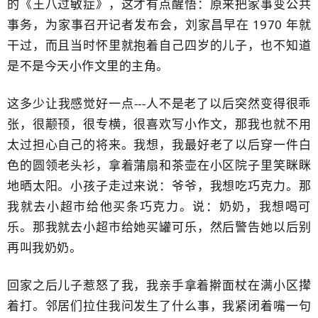
的《王八过敏症》，这才有点醒悟：原来把家事变公共
事务，为家事召开记者发布会，刘家昌早在 1970 年就
干过，而且当时怀里就抱着自己四岁的儿子，也不知道
是不是今天小作文里的主角。
这多少让我感觉好一点---人不是老了以后突然变得很乖
张，很颟顸，很专横，很喜欢写小作文，那我也就不用
太过担心自己的将来。我想，我最好老了以后穿一件白
色的圆领老头衫，拿着蒲扇和茶壶在小区院子里笑眯眯
地晒太阳。小孩子走过来说：爷爷，我想吃巧克力。那
我就去小超市给他买条巧克力。说：奶奶，我想喝可
乐。那我就去小超市给她买罐可乐，然后警告她以后别
再叫我奶奶。
回家之后儿子惹怒了我，我亲手拿着擀面杖​在满小区撵
着打。邻居们拉住我问发生了什么事，我紧闭着嘴一句