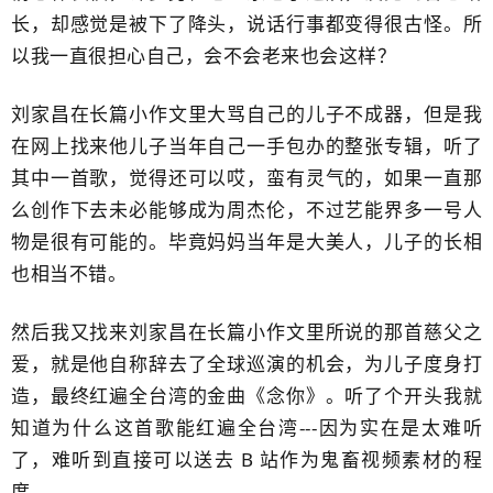
长，却感觉是被下了降头，说话行事都变得很古怪。所
以我一直很担心自己，会不会老来也会这样？
刘家昌在长篇小作文里大骂自己的儿子不成器，但是我
在网上找来他儿子当年自己一手包办的整张专辑，听了
其中一首歌，觉得还可以哎，蛮有灵气的，如果一直那
么创作下去未必能够成为周杰伦，不过艺能界多一号人
物是很有可能的。毕竟妈妈当年是大美人，儿子的长相
也相当不错。
然后我又找来刘家昌在长篇小作文里所说的那首慈父之
爱，就是他自称辞去了全球巡演的机会，为儿子度身打
造，最终红遍全台湾的金曲《念你》。听了个开头我就
知道为什么这首歌能红遍全台湾---因为实在是太难听
了，难听到直接可以送去 B 站作为鬼畜视频素材的程
度。