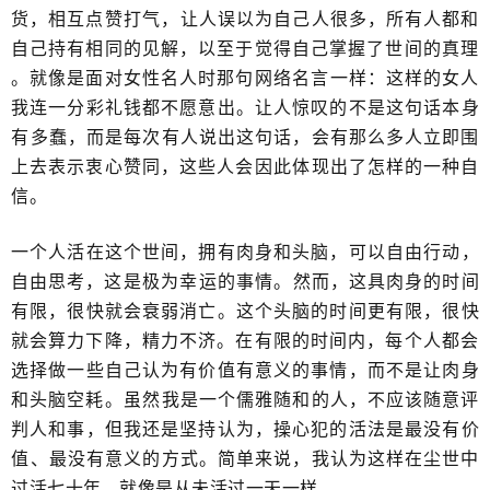
货，相互点赞打气，​让人误以为自己人很多，所有人都和
自己持有相同的见解，以至于觉得自己掌握了世间的真理​
。就像是面对女性名人时那句网络名言​一样：这样的女人
我连一分彩礼钱都不愿意出。让人惊叹的不是这句话本身
有​多蠢，而是每次有人说出这句话，会有那么多人立即围
上去表示衷心赞同，这些人会​因此体现出了怎样的一种自
信。
一个人活在这个世间，拥有肉身和头脑，可以自由行动，
自由思考，这是​极为幸运的事情。​然而，这具肉身的时间
有限，很快就会衰弱消亡。这个头脑的时间更有限，很快
就会算力下降，精力不济。在有限的时间内，每个人都会​
选择做一些自己认为有价值有意义的事情，而不是让肉身
和头脑空耗​。虽然我是一个儒雅随和的人，不应该随意评
判人和事，但我还是坚持认为，操心犯的活法是最没有价
值​、最没有意义的方式。简单来说，我认为这样在尘世中
过活七十年，就像是从未活过一天一样。