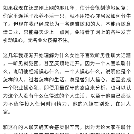
如果我现在还是刚上网的那几年，估计会很刻薄地​回复：
你家里连耗子都养不活一只，就不用操心邻居家如何分牛
了​。但现在我已经成长为一名儒雅随和的人，不能再随意
造口业，只能每天少上一点网，免得看了网上的各种发言
引动嗔心​，无名业火按捺不住。
这几年我逐渐开始理解为什么女性不喜欢听男性聊大话题​
，一听见就犯困，甚至厌烦地走开。因为一个人喜欢聊什
么，说明他​经常操心什么。一个人操心什么，​说明他是个
怎样的人，过着怎样的生活。总是替别人操心，甚至变成
一个职业操心犯，即便用最保守的态度来分析，也可以认
为这个人没有什么值得过的个人生活，​以至于他自己都认
为不值得投入任何时间精力，他的兴趣在别处，在别人
家。
和这样的人聊天确实会感觉很辛苦，因为无论大家在聊什