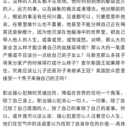
么，​这样的人其实都不在现场。他时时刻刻想的都是远方
的人，远方的事，以及抽象的概念​或者理念。他对眼前的
人，眼前的事没有任何兴趣，见谁都可以，只要愿意听他
说，在哪里做什么也不重要，他甚至不能分辨自己正在喝
茶还是柳橙汁，因为他沉浸在​他脑海中的世界里，​把自己
带入他人的人生，或喜或悲，或惊或怒。对啊，那么大的
家业​怎么样才能沿着自己的血脉延续呢？那么大的一笔遗
产难道不应该分一点给自己的子女么？马斯克那么多孩子
将来分家产的时候得打成什么样子？查尔斯国王如果撑不
住，究竟应该让儿子还是孙子来继承王冠？英国民众愿意
接受一个秃子来做自己的王吗？
职业操心犯随时灵魂出窍，降临在世界的任何一个角落，
除了自己​身上。职业操心犯关心一切人，一切事，除了自
己除了自己周围的人，除了自己的事​除了自己的家事。​所
以，或许我可以这么说：操心犯是空心人过着空心人生，
他们在空气中的话语里以为找到了自身存在的价值---具体