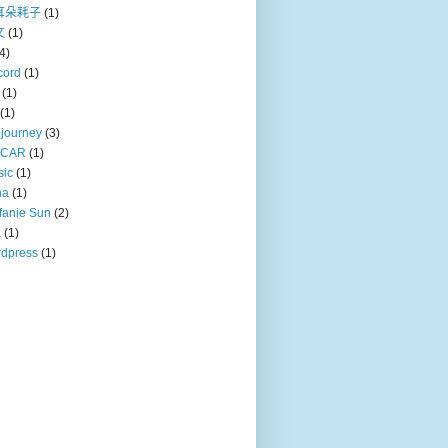
耳朵耗子
(1)
文
(1)
4)
cord
(1)
(1)
(1)
journey
(3)
CAR
(1)
sic
(1)
na
(1)
fanie Sun
(2)
a
(1)
dpress
(1)