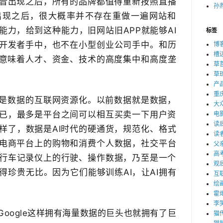
音出现之后，所有的品牌都值得重新按照​直播
孙燕
出现之后，很大概率并不存在重做一遍网站和
种能力，​给到这种能力，旧网站旧APP就能够AI
标签
开发者手中，也不在​小型创业公司手中。和历
博
槽
潮意味着人才、资金、技术的高度集中和高度垄
草
草
产
重
是​数据的互联网资源化。以前数据就是数据，​
大
已，最多是平台之间可以相互买卖一下用户资
电
读
样了，数据是AI时代的硬通货，规范化、格式
读
金。电商平台上的购物和消费个人数据，社交平台
父
高
行车记录仪上的行驶、操作数据，乃至是一个
观
得珍贵无比。因为它们能够训练AI，​让AI拥有
互
绘
霍
李
oogle这样拥有海量数据的巨头也就拥有了巨
猫