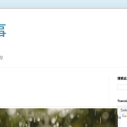
事
g
搜索此
Transl
by