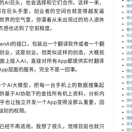
猫
快的AI巨头，也会选择和它们合作。这样一来，
梅
在巨头手里，创业者的空间也就变得越发​逼
南
南
世界的空气里，弥漫着从未出现过的劝人退休
念
农感​也达到了空前程度。
塞
社
书
penAI的接口，包装出一个翻译软件或者一个翻
孙
是创业，这是创业。但类似这样的创造，大概抵
逃
天
上接入AI，直接对所有App都提供实时​翻译
网
App层面的服务，完全不是一回事。
微
西
新
个AI大模型，把每一台手机上的数据搜集起
信
供基于AI协助下的查找所有机上资料，分析内
修
游
似乎也让独立开发一个App变得没那么重要，因
中
种级别的权限。
中
猪
资
已经不再适用。我想了很久，​觉得目前也就只
足