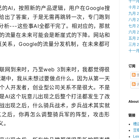
十一月 
己的AI，按照新的产品逻辑，用户在Google搜
十月 2
九月 2
接给出了​答案，于是无需再跳转一次，专门跑到
八月 2
析​---这些事AI全都干完了。相对应的，那就
七月 2
六月 2
的流量在未来​可能会是断崖式的下降。网站和
五月 2
赢关系，Google的流量分发机制，​在未来都可
三月 2
十一月 
订阅
联网到来时，乃至web 3​到来时，我都觉得很
浪潮中，​我从未想过要做点什么。因为从第一天
和个人开发者，创业型公司关系不是很大。不是
是​AI这个玩意儿出现之后整个打法都发生了改
About
战出现之后，什么骑兵战术，步兵战术​其实就
之后，你再怎么调整骑兵军的阵型​，攻击形
链接
义。
槽
豆
Le