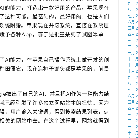
九月 2
AI的能力，​打造出一款好用的产品。苹果现在
八月 2
除了这种可能。最基础的，最好用的，也是人们
七月 2
六月 2
​随系统附赠。苹果现在升级系统，直接在系统层
五月 2
赋予​各种App，等于是批量杀死了试图靠单一
四月 2
三月 2
二月 2
一月 2
了AI能力，在苹果自己操作系统上做开发的创
十二月 
十一月 
种田佃农，现在连种子锄头都是苹果的，​前景
十月 2
九月 2
八月 2
七月 2
le推出了自己的AI，并且把AI作为一种能力结
六月 2
就已经引发了​许多独立网站站主的担忧。因为
五月 2
四月 2
辑，用户输入关键词，得到搜索结果列表，点
三月 2
到相关的网站中去。在这个过程里，网站就得到
二月 2
一月 2
十二月 