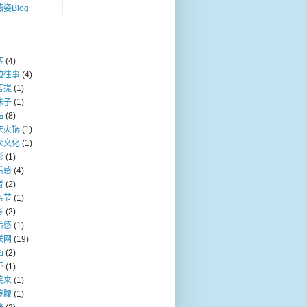
姿Blog
客
(4)
边往事
(4)
菩提
(1)
珠子
(1)
品
(8)
庆火锅
(1)
众文化
(1)
影
(1)
后感
(4)
者
(2)
亲节
(1)
考
(2)
后感
(1)
联网
(19)
画
(2)
炬
(1)
笑来
(1)
传腹
(1)