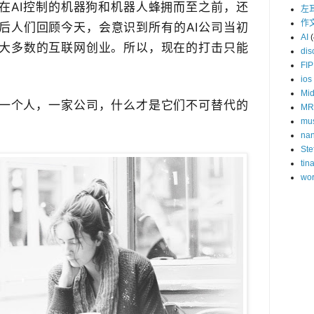
在AI控制的机器狗和机器人蜂拥而至之前，还
左
作
后人们回顾今天，会意识到所有的AI公司当初
AI
(
​大多数的互联网创业。所以，现在的打击只能
dis
FIP
ios
Mid
一个人，​一家公司，什么才是它们不可替代的
MR
mu
na
Ste
tin
wor