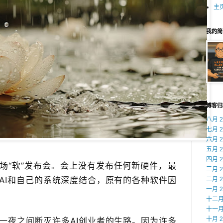
主
我的简
博客归
八月 2
七月 2
六月 2
五月 2
四月 2
“软”发布会​。会上没有发布任何新硬件，​最
三月 2
把AI和自己的系统深度结合，原有的各种软件因
二月 2
一月 2
十二月 
十一月 
十月 2
一夜之间断灭许多AI创业者的生路。因为许多