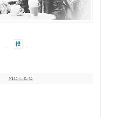
---
---