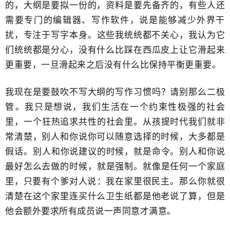
的，大纲是要拟一份的，资料是要先备齐的，有些人还
需要专门的编辑器、写作软件，说是能够减少外界干
扰，专注于写字​本身。这些我统统都不关心，​我认为它
们统统都是分心，没有什么比踩在西瓜皮上让它滑起来
更重要，一旦滑起来之后没有什么比保持平衡​更重要。
我现在是要鼓吹不写大纲的​写作习惯吗？请别那么二极
管​。我只是想说，我们生活在一个约束性极强的社会
里，​一个狂热追求共性的社会里。从孩提时代我们就非
常清楚，别人和你说你可以随意选择的时候，大多都是
假话​。​别人和你说建议的时候，就是命令。别人和你说
最好怎么去做的时候，​就是强制。就像是任何一个家庭
里，只要有个爹对人说​：我在家里很民主。​那么你就很
清楚在这个家里连买什么卫生纸都是他老说了算，但是
他会​额外要求所有成员说一声同意才满意。