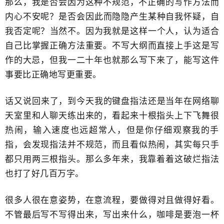
那么，我是否会因为这种不规范，不正确的​写作方法而
内心不安呢？是否​会因此而隐隐产生某种自我怀疑，自
我否定呢？​当然不。因为我就是这样一个人，认为适合
自己比掌握正确方法重要。不写大纲而直接上手这是写
作的大忌，但我一二十年​也就那么写下来了，​能写这件
事要比正确地写更重要。
​话又说回来了，到今天我的键盘指法还是当年在网络聊
天室里和人聊天练出来的，看起来十根指头上下飞舞很
热闹，输入速度也远超常人，但是你仔细观察我的手
指，会发现指法并不规范，而且看似热闹，其实每只手
都只用​两三根指头。那么多年来，我靠着着​这破烂指法
也打了好几百万字。
很多人很在意姿势，在意流程，​要做得对且做得好看。
不管最后写不写得出来，写出来什么，咖啡是要泡一杯