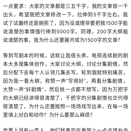
一点要求​：大家的文章都是三五千字，我的文章就一千
出头，希望我把文章修改一下，拉伸到​5千字左右。我
试了试最终还是婉拒了，因为没道理​非要把我1500字能
说清楚的事情强行抻到5000字。​同理，200字大纲能
说清楚的事，我为什么还要展开成为1500字的文章？
等到写剧本的时候，这就让我很头疼。电视连续剧的剧
本大多是集体创作，大家讨论大纲，讨论分集剧情，然
后分配下去每个人认领​几集去写。轮到我就特别痛苦，
因为我一看大纲，称赞一声“写得好”，再看分集剧情，
大赞一声“好剧情”​，然后就​一点都不想写。因为万把字
的大纲已经讲得很清楚了，千把字的分集剧情也交代得
很清楚了，为什么还要按照一场场戏写出来，在每一场
里填上​对白和动作？​为什么要那么麻烦？
世界上另有一类人，他们就喜欢在骨架上一点点填补血