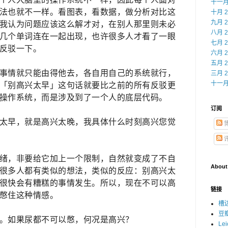
十一月 
法也就不一样。看图表，看数据，做分析对比这
十月 2
九月 2
我认为问题应该这么解才对，在别人那里则未必
八月 2
几个单词连在一起出现，也许很多人才看了一眼
七月 2
反驳一下。
六月 2
五月 2
事情就只能由得他去，各自用自己的系统就行，
三月 2
十一月 
「别高兴太早」这句话就要比之前的所有反驳更
操作系统，而是涉及到了一个人的底层代码。
订阅
太早，就是高兴太晚，我具体什么时刻高兴您觉
绪，非要给它加上一个限制，自然就变成了不自
About
很多人都有类似的想法，类似的反应：别高兴太
很快会有糟糕的事情发生。所以，现在不可以高
链接
憋住这种情感。
槽
豆
。如果尿都不可以憋，何况是高兴？
Le