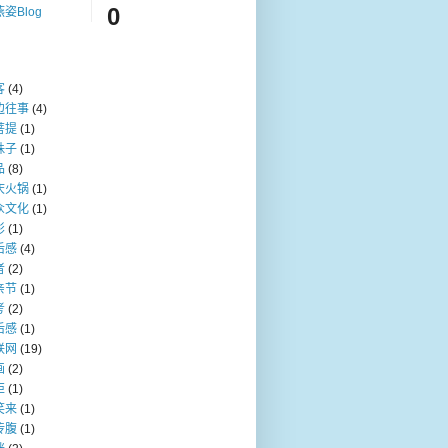
0
姿Blog
客
(4)
边往事
(4)
菩提
(1)
珠子
(1)
品
(8)
庆火锅
(1)
众文化
(1)
影
(1)
后感
(4)
者
(2)
亲节
(1)
考
(2)
后感
(1)
联网
(19)
画
(2)
炬
(1)
笑来
(1)
传腹
(1)