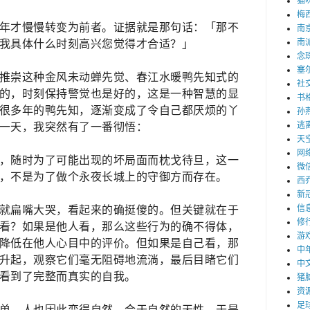
猫
梅
年才慢慢转变为前者。证据就是那句话：
「那不
南
南
我具体什么时刻高兴您觉得才合适？」
念
塞
推崇这种
金风未动蝉先觉、春江水暖鸭先知式的
社
的，时刻保持警觉也是好的，这是一种智慧的显
书
很多年的鸭先知，逐渐变成了令自己都厌烦的丫
孙
逃
某一天，我突然有了一番彻悟：
天
网
，随时为了可能出现的坏局面而枕戈待旦，这一
微
，不是为了做个永夜长城上的守御方而存在。
西
新
信
就扁嘴大哭，看起来的确挺傻的。但关键就在于
修
看？如果是他人看，那么这些行为的确不得体，
游
降低在他人心目中的评价。但如果是自己看，那
中
升起，观察它们毫无阻碍地流淌，最后目睹它们
中
看到了完整而真实的自我。
猪
资
足
单，人也因此变得自然，合于自然的天性，于是