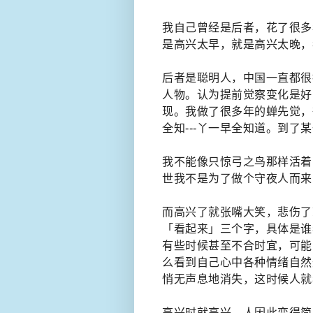
我自己曾经是后者，花了很多
是高兴太早，就是高兴太晚，
后者是聪明人，中国一直都很
人物。认为提前觉察变化是好
现。我做了很多年的蝉先觉，
全知---丫一早全知道。到了
我不能像只惊弓之鸟那样活着
世我不是为了做个守夜人而来
而高兴了就张嘴大笑，悲伤了
「看起来」三个字，具体是谁
有些时候甚至不合时宜，可能
么看到自己心中各种情绪自然
悄无声息地消失，这时候人就
高兴时就高兴，人因此变得简