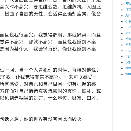
左
高兴时不高兴，要思维变数，思维危机，人因此
作
，扭曲了自然的天性，会活得正确却疲累，像台
AI
(
dis
FIP
ios
而且说我很高兴。我觉得舒服，那就舒爽，而且
Mid
觉得不高兴，那就不高兴，而且说我感到不高
MR
是因为某个人，我会径直说：你让我感到不高
mu
na
Ste
tin
试一回，当一个人冒犯你的时候，直接对他说：
wor
犯了我，让我觉得非常不高兴。一来可以感受一
所有感受，对自己和自己周围一切有把握的感
方在面对自己情绪真实流露时的震惊，慌乱，或
以见到赤裸裸的对方，什么地位、财富、口才、
句话之后，你的世界有没有因此而毁灭。