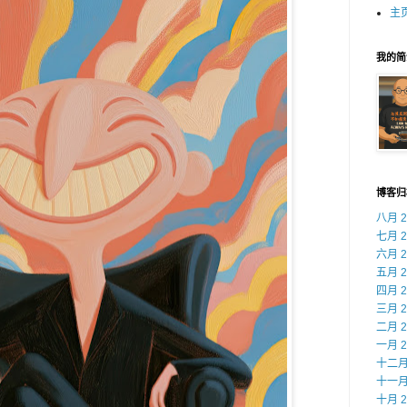
主
我的简
博客归
八月 2
七月 2
六月 2
五月 2
四月 2
三月 2
二月 2
一月 2
十二月 
十一月 
十月 2