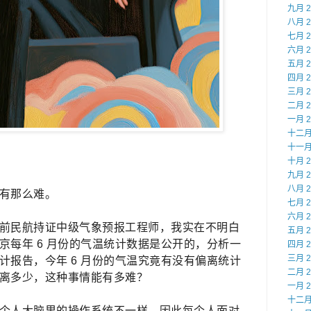
九月 2
八月 2
七月 2
六月 2
五月 2
四月 2
三月 2
二月 2
一月 2
十二月 
十一月 
十月 2
九月 2
八月 2
有那么难。
七月 2
六月 2
前民航持证中级气象预报工程师，我实在不明白
五月 2
京每年 6 月份的气温统计数据是公开的，分析一
四月 2
三月 2
计报告，今年 6 月份的气温究竟有没有偏离统计
二月 2
离多少，这种事情能有多难？
一月 2
十二月 
个人大脑里的操作系统不一样，因此每个人面对