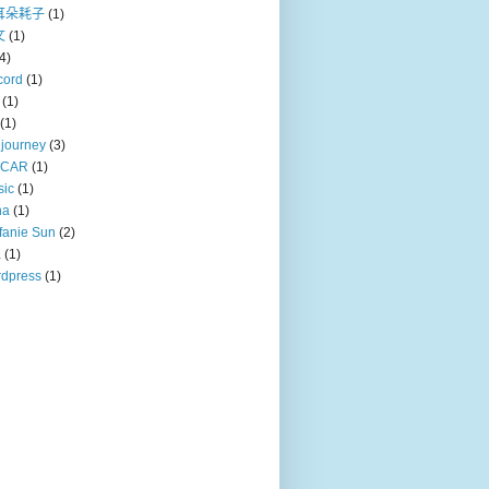
耳朵耗子
(1)
文
(1)
4)
cord
(1)
(1)
(1)
journey
(3)
CAR
(1)
sic
(1)
na
(1)
fanie Sun
(2)
a
(1)
dpress
(1)