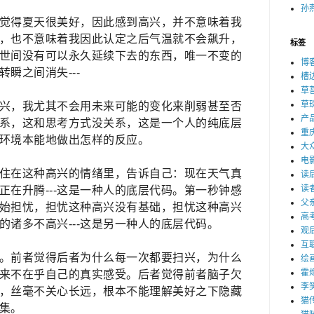
孙燕
觉得夏天很美好，因此感到高兴，并不意味着我
，也不意味着我因此认定之后气温就不会飙升，
标签
世间没有可以永久延续下去的东西，唯一不变的
博
瞬之间消失---
槽
草
草
兴，我尤其不会用未来可能的变化来削弱甚至否
产
系，这和思考方式没关系，这是一个人的纯底层
重
环境本能地做出怎样的反应。
大
电
住在这种高兴的情绪里，告诉自己：现在天气真
读
读
正在升腾---这是一种人的底层代码。第一秒钟感
父
始担忧，担忧这种高兴没有基础，担忧这种高兴
高
的诸多不高兴---这是另一种人的底层代码。
观
互
。前者觉得后者为什么每一次都要扫兴，为什么
绘
霍
来不在乎自己的真实感受。后者觉得前者脑子欠
李
，丝毫不关心长远，根本不能理解美好之下隐藏
猫
集。