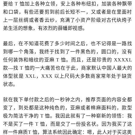
要给 T 恤加上各种立领，安上各种布纽扣，加装各种飘带
和​口袋，有些还要剪到前后长短不一，又或者是在里面衬
上一层丝绸​或者香云纱，充满了小资产阶级对古代纨绔子
弟生活的想象，有浓烈​的薛蟠即视感。
最后，在不知道花费了多少时间之后，也不记得是一路找
到哪一个角落，我终于找到了一件黑色的，圆口的，没有
任何装饰和暗纹的​亚麻 T 恤。而且，还是珍贵的 XXXXL​
款---找 T 恤的一大痛苦也在于此，商家默认中国人最大的
体型就是 XXL，XXX 以上尺码大多数商家常年处于​缺货
状态。
就在我下单付款之后的一秒钟之内，推荐页面的内容全都
变了，到处都是这种纯色的，亚麻或者棉麻面料的，款型
极为简洁​干净的 T 恤。我因此就有了一种崭新的​领悟：​我
不是买了一件 T 恤，而是交了一份投名状。因为我买了这
样一件麻质T 恤，算法系统​因此确定：嗯，此人对于买这类