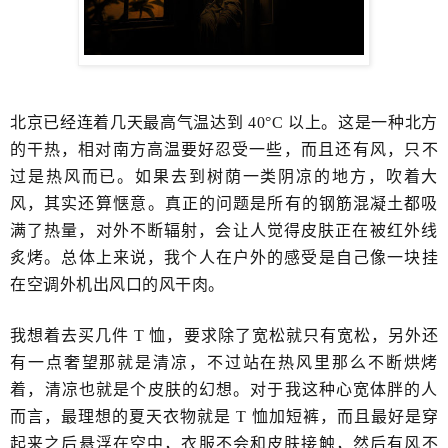
北京已经连着几天最高气温达到 40°C 以上。​这是一种北方
的干热，相对南方高温要好忍受一些，​而且还有风，​只不
过是热风而已。如果去到树荫一类阴凉的地方，吹着大
风，其实还算​惬意。真正的问题是所有的钢筋混凝土都吸
满了热量，对外不断辐射，会让人觉得皮肤正在被红外线​
炙烤。总体上来说，我个人在户外的感受是自己像一块挂
在空调外机出风口的​风干肉。
我想着去买几件 T 恤，​要求除了宽松就只有宽松，另外还
有一点奢望那就是清凉，不过站在热风里那么不断烘烤
着，​清凉也就是个皮肤的幻想。对于我这种心宽体胖的人
而言，最理想的夏天衣物就是 T 恤加短裤，而且最好是穿
起来之后悬浮在空中，衣服不会和皮肤接触，然后有风不