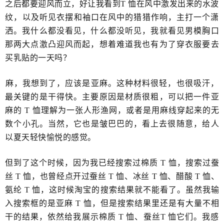
之后都要迎风而立，好让我看到T 恤在风中激发出来的水波
纹，​以及听见衣摆和袖口在风中的猎猎作响，主打一个潇
洒。我什么都没看见，什么都没听见，我就看见男模胸口
那两大点激凸迎风而起，想着难道我也有为了穿衣服要去
买乳贴的一天​吗？
​麻，我想到了，应该是亚麻。这种材料很轻，也很吸汗，​
最关键的是干得快。主要原因是材质很粗，可以把一件亚
麻的 T 恤理解为一张人形渔网，或者是用麻线穿起来的无
数个​小孔。当然，它也是皱巴巴的，看上去很随意，​给人
以夏天轻快愉悦的感觉。
但到了这个时候，因为我已经搜索过棉质 T 恤，搜索过蚕
丝 T 恤，也曾经点开过蚕丝 T 恤、冰丝 T 恤、醋酸 T 恤、
氨纶 T 恤，这时候淘宝的​搜索结果就不能看了。虽然我输
入搜索框的是亚麻 T 恤，但是搜索结果里还是有大量不相
干的结果，依然给我展示棉质 T 恤、蚕丝T 恤它们。我感