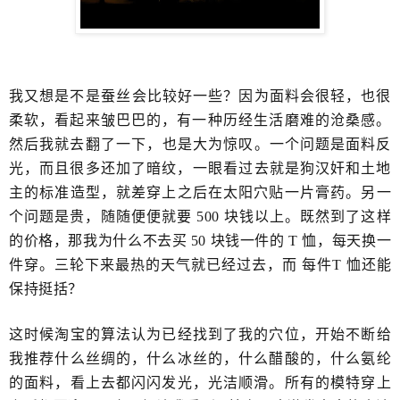
我又想是不是​蚕丝会比较好一些？因为面料会很轻，也很
柔软，看起来皱巴巴的，有一种历经生活​磨难的沧桑感。
然后我就去翻了一下，​也是大为惊叹。一个问题是面料反
光，而且很多还加了暗纹，​一眼看过去就是狗汉奸和土地
主的标准造型，就差穿上之后在太阳穴贴一片膏药。另一
个问题是贵，随随便便就要​ 500 块钱以上。既然到了这样
的价格，那我为什么不去买 50 块钱一件的 T 恤，​每天换一
件穿。三轮下来​最热的天气就已经过去，而 每件T 恤还能
保持挺括？
这时候淘宝的算法认为已经找到了我的穴位，开始不断给
我推荐什么丝绸的，什么冰丝的，什么醋酸的，什么氨纶
的面料，看上去都闪闪发光，光洁顺滑。所有的模特穿上