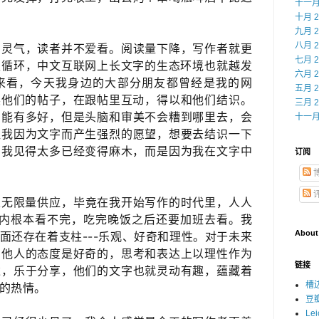
十一月 
十月 2
九月 2
八月 2
和灵气，读者并不爱看。阅读量下降，写作者就更
七月 2
性循环，中文互联网上长文字的生态环境​也就越发
六月 2
来看，今天我身边的大部分朋友都曾经是我的网
五月 2
他们的帖子，在跟帖里互动，​得以和他们结识。
三月 2
品能有多好，但是头脑和审美不会糟到哪里去，会
十一月 
让我因为文字而产生强烈的愿望，想要去结识一下
我见得太多已经变得麻木，而是​因为我在文字中
订阅
无限量供应，​毕竟在我开始写作的时代里，人人
时内根本看不完，吃完晚饭之后还要加班去看。我
About
还存在着支柱---乐观、好奇​和理性。对于未来
和他人的态度是好奇的，思考和表达上以理性作为
链接
达，乐于分享，他们的文字也就灵动有趣，蕴藏着
槽
的热情。
豆
Le