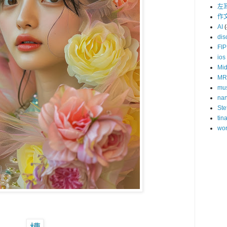
左
作
AI
(
dis
FIP
ios
Mid
MR
mu
na
Ste
tin
wor