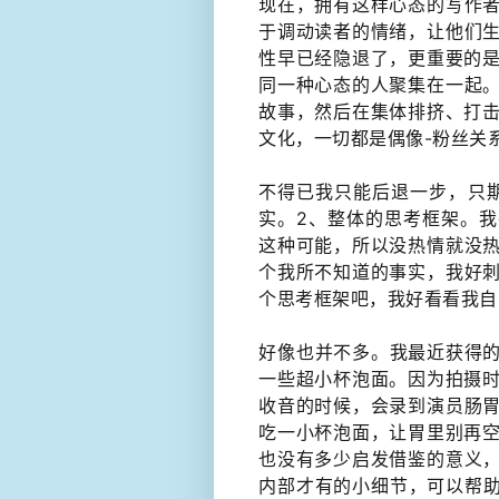
现在，拥有这样心态的写作
于调动读者的情绪​，让他们
性早已经隐退了，更重要的是
同一种心态的人聚集在一起
故事，然后在集体排挤、打击
文化，​一切都是偶像-粉丝关
不得已我只能后退一步，​只
实。2、整体的​思考框架。
这种可能，所以没热情就没
个我所不知道的事实，我好
个思考框架吧，我好看看我自
​好像也并不多。我最近获得
一些超小杯泡面。因为拍摄时
收音的时候，会录到演员肠
吃一小杯泡面，让胃里别再空
也没有多少启发借鉴的意义
内部​才有的​小细节，可以