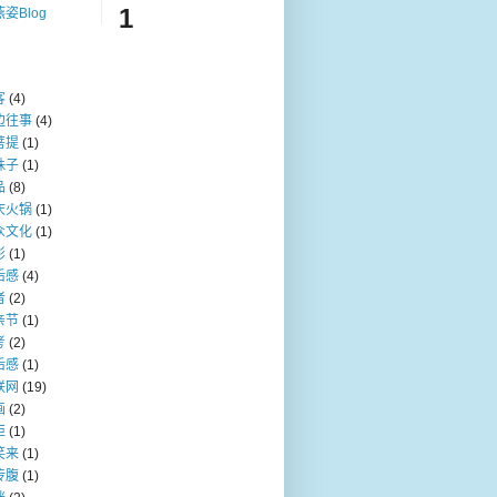
1
姿Blog
客
(4)
边往事
(4)
菩提
(1)
珠子
(1)
品
(8)
庆火锅
(1)
众文化
(1)
影
(1)
后感
(4)
者
(2)
亲节
(1)
考
(2)
后感
(1)
联网
(19)
画
(2)
炬
(1)
笑来
(1)
传腹
(1)