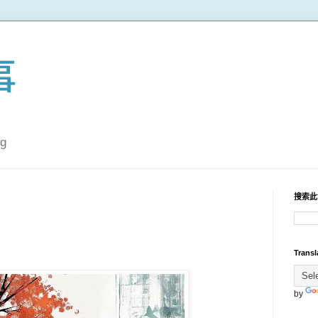
事
g
搜索此
Transl
by