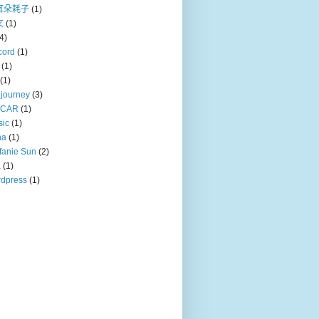
耳朵耗子
(1)
文
(1)
4)
cord
(1)
(1)
(1)
journey
(3)
CAR
(1)
sic
(1)
na
(1)
fanie Sun
(2)
a
(1)
dpress
(1)