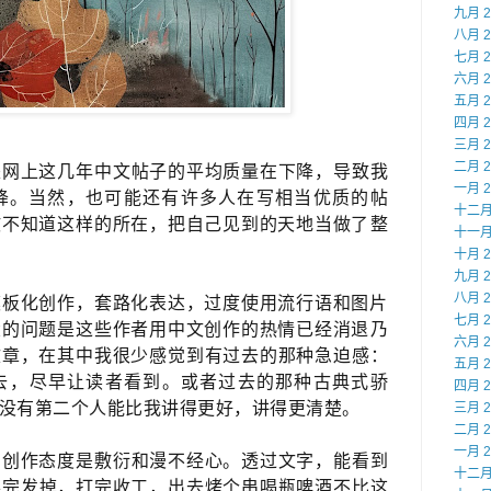
九月 2
八月 2
七月 2
六月 2
五月 2
四月 2
三月 2
二月 2
网上这几年​中文帖子的平均质量在下降，导致我
一月 2
降。当然，也可能还有许多人在写相当优质的帖
十二月 
不知道这样的​所在，把自己见到的天地当做了​整
十一月 
十月 2
九月 2
八月 2
板化创作，套路化表达，过度使用流行语和图片​
七月 2
的问题是​这些作者用中文创作的热情已经消退​乃
六月 2
章，在其中我很少感觉到​有过去的那种急迫感：
五月 2
去，​尽早让读者看到。或者过去的那种古典式骄
四月 2
没有第二个人能​比我讲得更好，讲得更清楚。
三月 2
二月 2
一月 2
创作态度​是敷衍和漫不经心。透过文字，能看到
十二月 
弄完发掉，打完收工，出去​烤个串喝瓶啤酒不比这