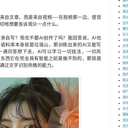
猫
梅
南
来自文章，而是来自视频---在视频那一边，感觉
南
念
切地想要告诉观众​一点什么。
塞
社
亲自写？现在不都AI创作了吗？我回答说，AI也
书
语料库本身就是垃圾山，那训练出来的AI又能写
孙
一通问答想下去，AI可以学习一切技法，一切风
逃
天
东西它在完全具有智能之前是做不到的​，那就是
网
通过文字识别热情的能力。
微
西
新
信
修
游
中
中
猪
资
足