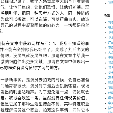
者已经很少见了，我个人感觉是今天的写作者更善
孙燕
生气，让他们焦虑，让他们恐惧，让他们​妒嫉。理
呼朋引伴，把同一种思考方式的人，同一种情绪​
标签
。为此可以撒谎，可以造谣，可以扭曲事实，编造
博
异己的​过程中凝聚团体的向心力。一切都是粉丝
槽
系。
草
草
产
期待在文章中获取两样东西：1、​我所不知道的事
重
我并不能完全排除我已经老了，变成了九斤老太的
大
热情吧，没灵气就没灵气吧，那请在文章中给我一
电
刺激脑细胞伸出更多突触；那请在文章中体现出一
读
己的​框架有没有值得学习的地方。
读
父
高
的一条新事实，是演员去拍戏的时候，会自己准备
观
间通常都很长，​演员到了最后会饥肠辘辘。现场
互
胃发出的叽里咕噜声。为了避免这一点，演员就会
绘
着​。我很喜欢这一条，虽然没有任何现实价值，
霍
李
，但是它属于那种生活里接触不到，某种特定职业
猫
帮助我理解演员这个职业，拍戏这件事情，同时它本