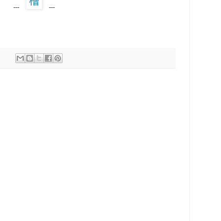
---
---