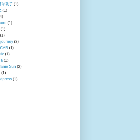
耳朵耗子
(1)
文
(1)
4)
cord
(1)
(1)
(1)
journey
(3)
CAR
(1)
sic
(1)
na
(1)
fanie Sun
(2)
a
(1)
dpress
(1)