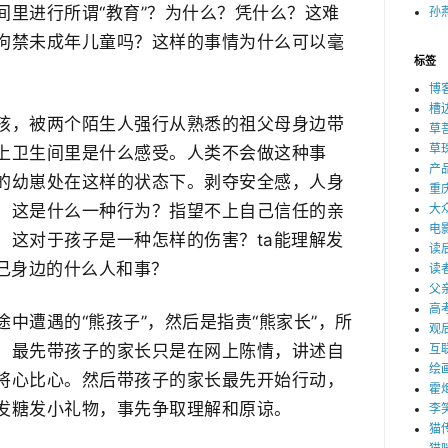
间里进行所谓“教育”？为什么？凭什么？这难
孙燕
拘禁未成年儿童吗？这样的事情为什么可以毫
标签
博
槽
孩，被两个陌生人强行从熟悉的祖父母身边带
草
草
上卫生间里是什么感受。人类不会做这种事
产
的幼崽处在这样的状态下。剥夺安全感，人身
重
，这是什么一种行为？指望不上自己信任的亲
大
电
，这对于孩子是一种怎样的伤害？ta能理解发
读
自己身边的什么人和事？
读
父
高
中遭遇的“熊孩子”，然后是指责“熊家长”，所
观
。最先带孩子的家长只是在网上陈情，讲述自
互
绘
将心比心。然后带孩子的家长最先开始行动，
霍
发糖发小礼物，事先争取理解和原谅。
李
猫