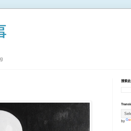
事
g
搜索此
Transl
by