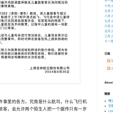
十一月 
十月 2
九月 2
八月 2
七月 2
六月 2
五月 2
三月 2
十一月 
订阅
About
链接
槽
件事里的各方。究竟是什么航司，什么飞行机
豆
旅客，会允许两个陌生人把一个据传只有一岁
Le