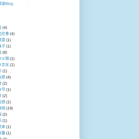
姿Blog
客
(4)
边往事
(4)
菩提
(1)
珠子
(1)
品
(8)
庆火锅
(1)
众文化
(1)
影
(1)
后感
(4)
者
(2)
亲节
(1)
考
(2)
后感
(1)
联网
(19)
画
(2)
炬
(1)
笑来
(1)
传腹
(1)