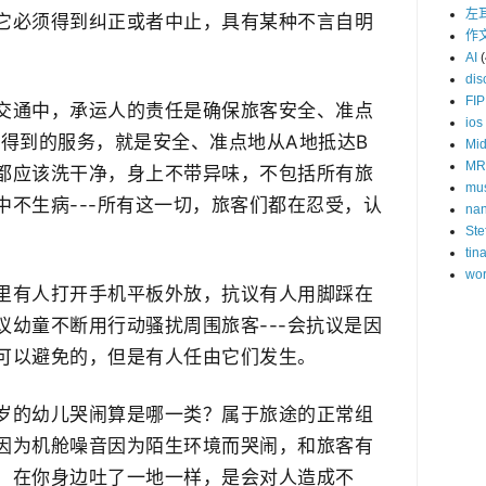
左
它必须得到纠正或者中止，具有某种不言自明
作
AI
(
dis
FIP
交通中，承运人的责任是确保旅客安全、准点
ios
能得到的服务，就是安全、准点地从A地抵达B
Mid
MR
都应该洗干净，身上不带异味，不包括所有旅
mu
中不生病---所有这一切，旅客们都在忍受，认
na
Ste
。
tin
wor
里有人打开手机平板外放，抗议有人用脚踩在
议幼童不断用行动骚扰周围旅客---会抗议是因
可以避免的，但是有人任由它们发生。
岁的幼儿哭闹算是哪一类？属于旅途的正常组
因为机舱噪音因为陌生环境而哭闹，和旅客有
，在你身边吐了一地一样，是会对人造成不