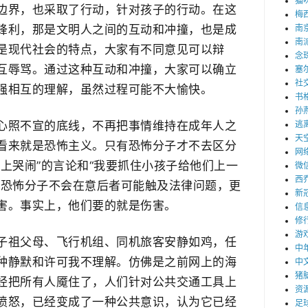
猫
边界，也采取了行动，针对孩子的行动。在这
梅
锋利，那是文明人之间的互动和冲撞，也是成
南
南
是现代社会的特点，大家有不同意见可以辩
念
互辱骂。通过这种互动和冲撞，大家可以确立
塞
社
强相互的理解，虽然过程可能不大愉快。
书
孙
心照不宣的底线，不再把事情维持在成年人之
逃
天
看来就是恐怖主义。只有恐怖分子才不去区分
网
上哭闹”的言论和“我要抓住小孩子给他们上一
微
西
为恐怖分子不会在意后者可能触及法律问题，更
新
害。事实上，他们要的就是伤害。
信
修
游
子祖父母、飞行机组、同机旅客安静如鸡，任
中
种静默和许可我不理解。仿佛是之前网上的海
中
猪
经把所有人魇住了，人们针对公共交通工具上
资
愤怒，已经变成了一种公共意识，认为它已经
足