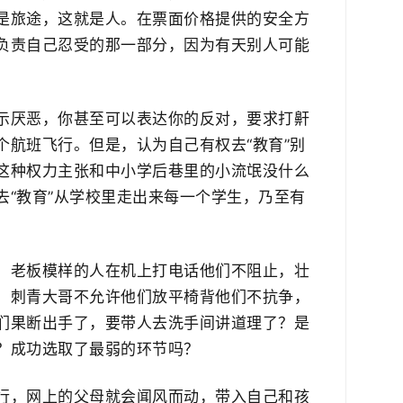
是旅途，这就是人。在票面价格提供的安全方
要负责自己忍受的那一部分，因为有天别人可能
示厌恶，你甚至可以表达你的反对，要求打鼾
个航班飞行。但是，认为自己有权去“教育”别
。这种权力主张和中小学后巷里的小流氓没什么
去“教育”从学校里走出来每一个学生，乃至有
，老板模样的人在机上打电话他们不阻止，壮
，刺青大哥不允许他们放平椅背他们不抗争，
们果断出手了，要带人去洗手间​讲道理了？是
？​成功选取了最弱的环节吗？
行，网上的父母就会闻风而动，​带入自己和孩