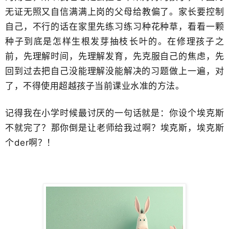
无证无照又自信满满上岗的父母给教偏了。家长要控制
自己，不行的话在家里先练习练习种花种草，看看一颗
种子到底是怎样生根发芽抽枝​长叶的。在修理孩子之
前，先理解时间，先理解发育，先克服自己的焦虑，先
回到过去把自己没能理解没能解决的习题​做上一遍，对
了，不得使用超越孩子当前​课业水准的方法。
记得我在小学时候最讨厌的一句话就是：
你设个
​埃
克斯
不就完了？
​那你倒是让老师给我过啊？
埃
克斯，
埃
克斯
个der啊？！