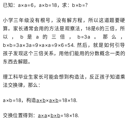
已知：a×a=6，a×b=18，求：b×b=？
小学三年级没有根号，没有解方程，所以这道题要硬
算。家长通常会用的方法是观察法，18是6的三倍，所
以，b是a的三倍，b=3a。那么，
b×b=3a×3a=9×a×a=9×6=54. 然后，就是如何引导
孩子发现这个三倍关系，用他们能用的分数概念一类的
东西去解题。
理工科毕业生家长可能会想到构造法，反正孩子知道乘
法交换律，那么：
a×b=18，构造
a×b
×
a×b
=18×18.
交换位置得到：
a×a
×
b×b
=18×18​.