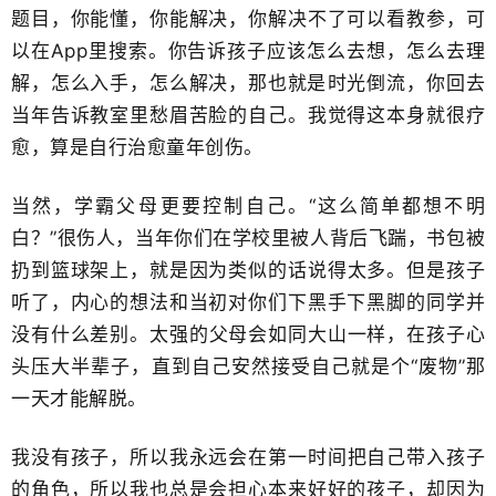
题目，你能懂，你能解决，你解决不了可以看教参，可
以在App里搜索。你告诉孩子应该怎么去想，怎么去理
解，怎么入手，怎么解决，那也就是​时光倒流，你回去
当年告诉教室里愁眉苦脸的自己。​我觉得这本身就很疗
愈，算是​自行治愈童年创伤。
当然，学霸父母​更要控制自己。“这么简单都想不明
白？”很伤人，当年你们在学校里被人背后飞踹，书包被
扔到篮球架上，就是因为​类似的话说得太多。但是孩子
听了，内心的想法和当初对你们下黑手下黑脚的同学并
没有什么差别​。太强的父母会如同大山一样，在孩子心
头压大半辈子，​直到自己安然接受自己就是个“废物”那
一天才能解脱。
我没有孩子，所以我永远​会在第一时间把自己带入孩子
的角色，所以我也总是会担心本来好好的孩子，却因为