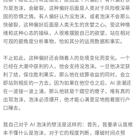
为是泡沫，会破裂，这种偏好后面是人类对于风险根深蒂
固的恐惧之情。有人偏好认为没泡沫，或者泡沫不会那么
快破裂，这种偏好后面是人类天生的贪婪之心。受这种情
绪和这种心态的操纵，人很难摆脱自己的欲望，站在相对
可观的额角度分析事物，恰如其分的运用数据和事实。
不止如此，这种偏好还会随着人的处境变化而变化。一个
已经在大潮中获利的人，他会支持没泡沫。一旦他决定获
利了结，保住胜利果实，那么他在结算收益的同时，会立
即站到相反的一方去。因为如果在他空仓之后，AI 浪潮还
在一波接一波上涌，那么他就是个踏空的傻子，唯有真的
出现泡沫，泡沫必须爆开，他才能心满意足地抱着银行户
口睡去。
我自己对于 AI 泡沫的想法是这样的：首先，我要承认我根
本不懂什么是泡沫，对于它的程度判断，爆破时间点预