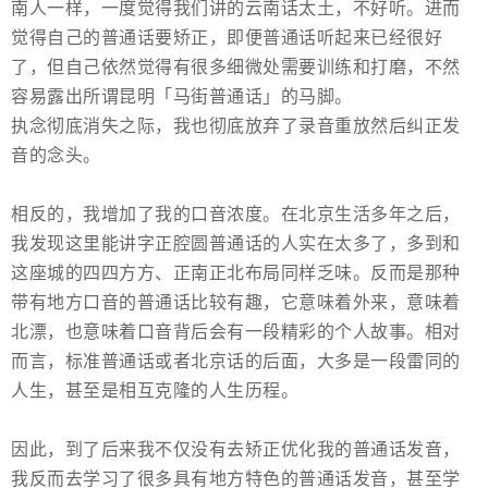
南人一样，一度觉得我们讲的云南话太土，不好听。进而
觉得自己的普通话要矫正，即便普通话听起来已经很好
了，但自己依然觉得有很多细微处需要训练和打磨，不然
容易露出所谓昆明「马街普通话」的马脚。
执念彻底消失之际，我也彻底放弃了录音重放然后纠正发
音的念头。
相反的，我增加了我的口音浓度。在北京生活多年之后，
我发现这里能讲字正腔圆普通话的人实在太多了，多到和
这座城的四四方方、正南正北布局同样乏味。反而是那种
带有地方口音的普通话比较有趣，它意味着外来，意味着
北漂，也意味着口音背后会有一段精彩的个人故事。相对
而言，标准普通话或者北京话的后面，大多是一段雷同的
人生，甚至是相互克隆的人生历程。
因此，到了后来我不仅没有去矫正优化我的普通话发音，
我反而去学习了很多具有地方特色的普通话发音，甚至学