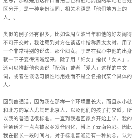
意思，那就是用这种口音把自己和驻地周围的本地老百姓
区分开，是一种身份认同，相关术语是「他们地方上的
人」。
类似的例子还有很多，比如说周立波当年和他的好友闹得
不可开交时，我注意到对方在谈话中指称周太太时，用了
一个非常特别的说法：那个妇女。于是在我心中他的出身
就一下子变得清晰起来，除了用「妇女」指代「女人」，
还可以推断他也会说「配偶」或者「爱人」这样的中文
词，或者在谈话习惯性地用姓而不是全名指代某个具体的
人。
回到普通话，因为我在那样一个环境里长大，而且从小就
和北方的军人尤其是北京人，以及他们的孩子打交道，所
以我的普通话很标准。一直到我返回家乡开始上学，我的
普通话才一点点被家乡发音同化，带上了云南色彩。因此
我在很长一段时间内，对于标准普通话有一种执念，认为