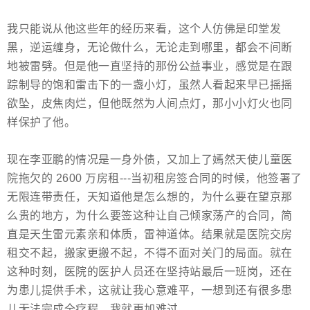
我只能说从他这些年的经历来看，这个人仿佛是印堂发
黑，逆运缠身，无论做什么，无论走到哪里，都会不间断
地被雷劈。但是他一直坚持的那份公益事业，感觉是在跟
踪制导的饱和雷击下的一盏小灯，虽然人看起来早已摇摇
欲坠，皮焦肉烂，但他既然为人间点灯，那小小灯火也同
样保护了他。
现在李亚鹏的情况是一身外债，又加上了嫣然天使儿童医
院拖欠的 2600 万房租---当初租房签合同的时候，他签署了
无限连带责任，天知道他是怎么想的，为什么要在望京那
么贵的地方，为什么要签这种让自己倾家荡产的合同，简
直是天生雷元素亲和体质，雷神道体。结果就是医院交房
租交不起，搬家更搬不起，不得不面对关门的局面。就在
这种时刻，医院的医护人员还在坚持站最后一班岗，还在
为患儿提供手术，这就让我心意难平，一想到还有很多患
儿无法完成全疗程，我就更加难过。