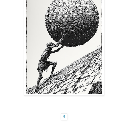
---
---