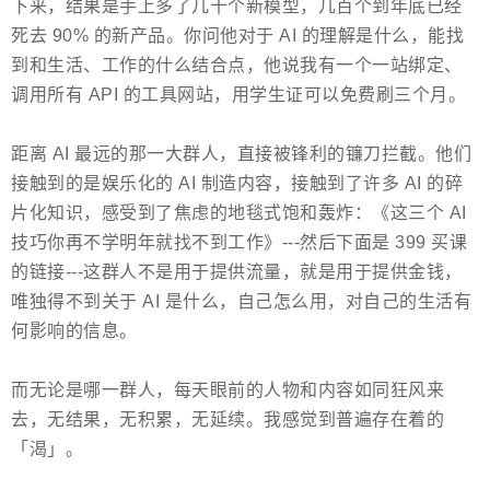
下来，结果是手上多了几十个新模型，几百个到年底已经
死去 90% 的新产品。你问他对于 AI 的理解是什么，能找
到和生活、工作的什么结合点，他说我有一个一站绑定、
调用所有 API 的工具网站，用学生证可以免费刷三个月。
距离 AI 最远的那一大群人，直接被锋利的镰刀拦截。他们
接触到的是娱乐化的 AI 制造内容，接触到了许多 AI 的碎
片化知识，感受到了焦虑的地毯式饱和轰炸：《这三个 AI
技巧你再不学明年就找不到工作》---然后下面是 399 买课
的链接---这群人不是用于提供流量，就是用于提供金钱，
唯独得不到关于 AI 是什么，自己怎么用，对自己的生活有
何影响的信息。
而无论是哪一群人，每天眼前的人物和内容如同狂风来
去，无结果，无积累，无延续。我感觉到普遍存在着的
「渴」。